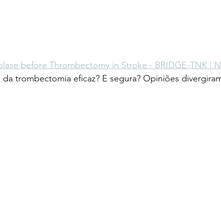
eplase before Thrombectomy in Stroke - BRIDGE-TNK |
 da trombectomia eficaz? E segura? Opiniões divergiram!