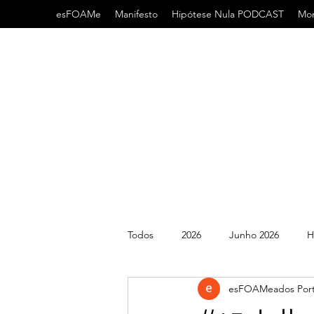
esFOAMe
Manifesto
Hipótese Nula PODCAST
Mor
Todos
2026
Junho 2026
H
esFOAMeados Port
2022
2021
AHA
AC