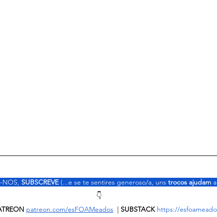
-NOS, 
SUBSCREVE
 (...e se te sentires generoso/a, uns 
trocos ajudam 
a
👇
    PATREON
patreon.com/esFOAMeados
  | 
SUBSTACK 
https://esfoameado