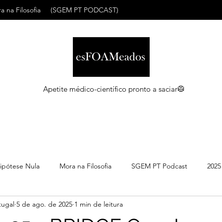
a na Filosofia
(SGEM PT PODCAST)
Apetite médico-científico pronto a saciar🥼
ipótese Nula
Mora na Filosofia
SGEM PT Podcast
2025
ugal
5 de ago. de 2025
1 min de leitura
C
Maio 2026
Abril 2026
Março 2026
Março 2026