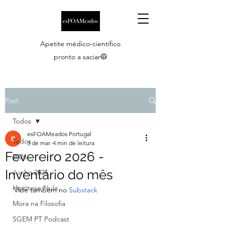
Apetite médico-científico
pronto a saciar🥼
Post
Todos
esFOAMeados Portugal
Todos
3 de mar.
4 min de leitura
Fevereiro 2026 -
2026
Inventário do mês
Junho 2026
Hipótese Nula
Vide também no 
Substack
Mora na Filosofia
SGEM PT Podcast