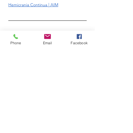
Hemicrania Continua | AIM
OPINIÃO
Phone
Email
Facebook
REVISÃO NÃO-
SISTEMÁTICA / NARRATIVA
tabela de conteúdos ↟ 
Meta-investigação & MBE
Win Ratio Method for Hierarchical 
Composite Outcomes in Randomized 
Clinical Trials | JAMA
PERSPECTIVA
tabela de conteúdos ↟ 