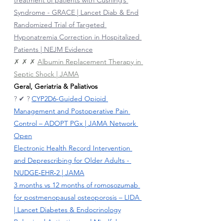
Syndrome - GRACE | Lancet Diab & End
Randomized Trial of Targeted 
Hyponatremia Correction in Hospitalized 
Patients | NEJM Evidence
✗ ✗ ✗ 
Albumin Replacement Therapy in 
Septic Shock | JAMA
Geral, Geriatria & Paliativos
?
✔
?
CYP2D6-Guided Opioid 
Management and Postoperative Pain 
Control – ADOPT PGx | JAMA Network 
Open
Electronic Health Record Intervention 
and Deprescribing for Older Adults - 
NUDGE‑EHR‑2 | JAMA
3 months vs 12 months of romosozumab 
for postmenopausal osteoporosis – LIDA 
| Lancet Diabetes & Endocrinology