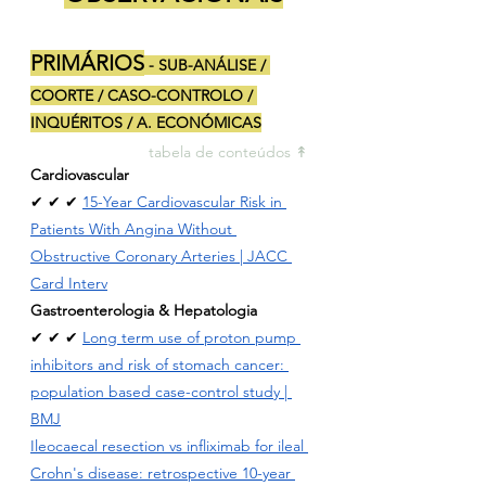
PRIMÁRIOS
 - SUB-ANÁLISE / 
COORTE / CASO-CONTROLO / 
INQUÉRITOS / A. ECONÓMICAS
tabela de conteúdos ↟ 
Cardiovascular
✔ ✔ ✔ 
15-Year Cardiovascular Risk in 
Patients With Angina Without 
Obstructive Coronary Arteries | JACC 
Card Interv
Gastroenterologia & Hepatologia
✔ ✔ ✔ 
Long term use of proton pump 
inhibitors and risk of stomach cancer: 
population based case-control study | 
BMJ
Ileocaecal resection vs infliximab for ileal 
Crohn's disease: retrospective 10-year 