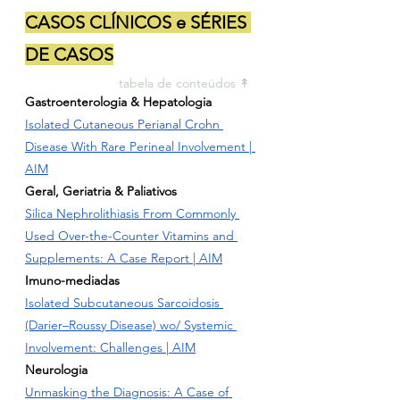
CASOS CLÍNICOS e SÉRIES 
DE CASOS
tabela de conteúdos ↟ 
Gastroenterologia & Hepatologia
Isolated Cutaneous Perianal Crohn 
Disease With Rare Perineal Involvement | 
AIM
Geral, Geriatria & Paliativos
Silica Nephrolithiasis From Commonly 
Used Over-the-Counter Vitamins and 
Supplements: A Case Report | AIM
Imuno-mediadas
Isolated Subcutaneous Sarcoidosis 
(Darier–Roussy Disease) wo/ Systemic 
Involvement: Challenges | AIM
Neurologia
Unmasking the Diagnosis: A Case of 