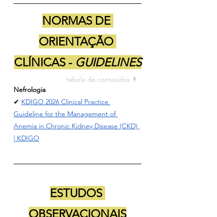
NORMAS DE 
ORIENTAÇÃO 
CLÍNICAS - 
GUIDELINES
tabela de conteúdos ↟ 
Nefrologia
✔ 
KDIGO 2026 Clinical Practice 
Guideline for the Management of 
Anemia in Chronic Kidney Disease (CKD) 
| KDIGO
ESTUDOS 
OBSERVACIONAIS