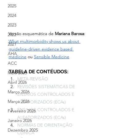
2025
2024
2023
Versão esquemática de 
Mariana Barosa
:
2022
What multimorbidity shows us about 
2021
guideline-driven evidence based 
AHA
medicine
ou 
Sensible Medicine
ACC
TABELA DE CONTÉUDOS:
Maio 2026
META-REVISÃO
Abril 2026
REVISÕES SISTEMÁTICAS DE 
Março 2026
ENSAIOS CONTROLADOS E 
Março 2026
ALEATORIZADOS (ECAs)
ENSAIOS CONTROLADOS E 
Fevereiro 2026
ALEATORIZADOS (ECAs)
Janeiro 2026
NORMAS DE ORIENTAÇÃO 
Dezembro 2025
CLÍNICA