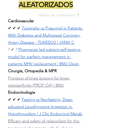
ALEATORIZADOS
tabela de conteúdos ↟ 
Cardiovascular
✔ ✔ ✔ 
Ticagrelor vs Prasugrel in Patients 
With Diabetes and Multivessel Coronary 
Artery Disease - TUXEDO2 | JAMA C
?
✔
?
Pharmacist-led patient-self-testing 
model for warfarin management in 
patients MHV replacement | BMJ Open
Cirurgia, Ortopedia & MFR
Provision of knee bracing for knee 
osteoarthritis (PROP OA) | BMJ
Endocrinologia
✔ ✔ ✔ 
Fasting vs Nonfasting, Dose-
adjusted Levothyroxine Ingestion in 
Hypothyroidism | J Clin Endocrinol Metab
Efficacy and safety of relacorilant for the 
treatment of patients with Cushing’s 