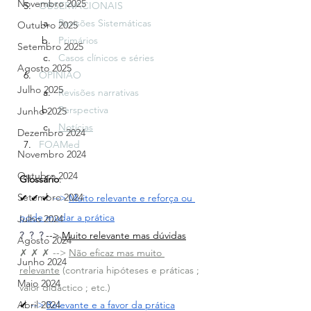
Novembro 2025
OBSERVACIONAIS
Revisões Sistemáticas
Outubro 2025
Primários
Setembro 2025
Casos clínicos e séries
Agosto 2025
OPINIÃO
Julho 2025
Revisões narrativas
Perspectiva
Junho 2025
Notícias
Dezembro 2024
FOAMed
Novembro 2024
Outubro 2024
Glossário
:
Setembro 2024
✔ ✔ ✔ 
--> 
Muito relevante e reforça ou 
pode mudar a prática
Julho 2024
?  ?  ?
 --> 
Muito relevante mas dúvidas
Agosto 2024
✗ ✗ ✗ --> 
Não eficaz mas muito 
Junho 2024
relevante
 (contraria hipóteses e práticas ; 
Maio 2024
valor didáctico ; etc.)
✔ 
--> 
Relevante e a favor da prática
Abril 2024