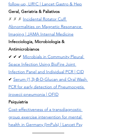
follow-up, LIR!C | Lancet Gastro & Hep
Geral, Geriatria & Paliativos
✗ ✗ ✗ 
Incidental Rotator Cuff 
Abnormalities on Magnetic Resonance 
Imaging | JAMA Internal Medicine
Infecciologia, Microbiologia & 
Antimicrobianos
✔ ✔ ✔ 
Microbials in Community Pleural 
Space Infection Using BioFire Joint 
Infection Panel and Individual PCR | CID
✔ 
Serum (1,3)-β-D-Glucan and Oral Wash 
PCR for early detection of Pneumocystis 
jirovecii pneumonia | OFID
Psiquiatria
Cost-effectiveness of a transdiagnostic 
group exercise intervention for mental 
health in Germany (ImPuls) | Lancet Psy