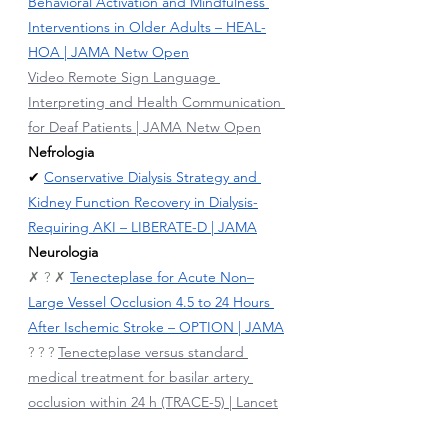
Behavioral Activation and Mindfulness 
Interventions in Older Adults – HEAL-
HOA | JAMA Netw Open
Video Remote Sign Language 
Interpreting and Health Communication 
for Deaf Patients | JAMA Netw Open
Nefrologia
✔ 
Conservative Dialysis Strategy and 
Kidney Function Recovery in Dialysis-
Requiring AKI – LIBERATE-D | JAMA
Neurologia
✗ ? ✗ 
Tenecteplase for Acute Non–
Large Vessel Occlusion 4.5 to 24 Hours 
After Ischemic Stroke – OPTION | JAMA
? ? ? 
Tenecteplase versus standard 
medical treatment for basilar artery 
occlusion within 24 h (TRACE-5) | Lancet