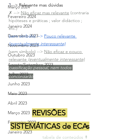
?
 --> Relevante mas dúvidas
Março 2024
✗ --> 
Não eficaz mas relevante
 (contraria 
Fevereiro 2024
hipóteses e práticas ; valor didáctico ; 
Janeiro 2024
etc.)
Dezembro 2023
(sem símbolo) --> 
Pouco relevante 
(eventualmente interessante)
Novembro 2023
(sem símbolo) --> 
Não eficaz e pouco 
Outubro 2023
relevante 
(eventualmente interessante)
Agosto/Setembro 2023
classificação pessoal, nem todos 
Julho 2023
concordarão
Junho 2023
Maio 2023
Abril 2023
REVISÕES 
Março 2023
Fevereiro 2023
SISTEMÁTICAS de ECAs
Janeiro 2023
tabela de conteúdos ↟ 