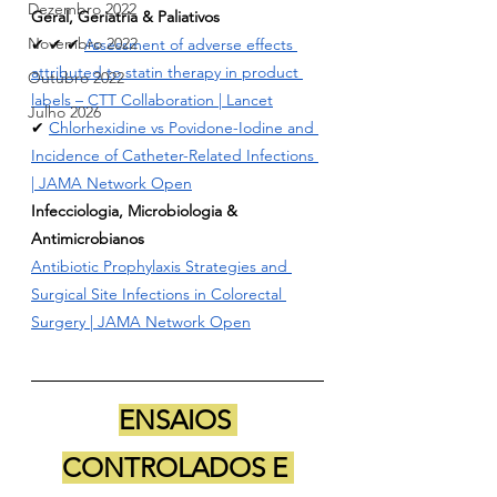
Dezembro 2022
Geral, Geriatria & Paliativos
Novembro 2022
✔ ✔ ✔ 
Assessment of adverse effects 
attributed to statin therapy in product 
Outubro 2022
labels – CTT Collaboration | Lancet
Julho 2026
✔ 
Chlorhexidine vs Povidone-Iodine and 
Incidence of Catheter-Related Infections 
| JAMA Network Open
Infecciologia, Microbiologia & 
Antimicrobianos
Antibiotic Prophylaxis Strategies and 
Surgical Site Infections in Colorectal 
Surgery | JAMA Network Open
ENSAIOS 
CONTROLADOS E 