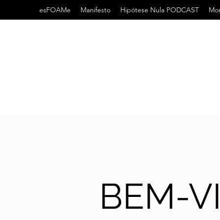
esFOAMe
Manifesto
Hipótese Nula PODCAST
Mor
BEM-V