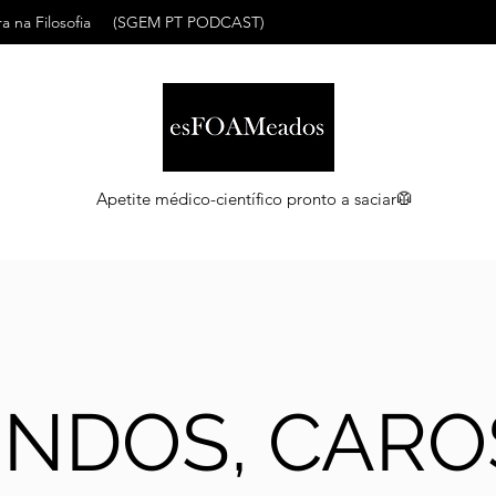
a na Filosofia
(SGEM PT PODCAST)
Apetite médico-científico pronto a saciar🥼
INDOS, CARO