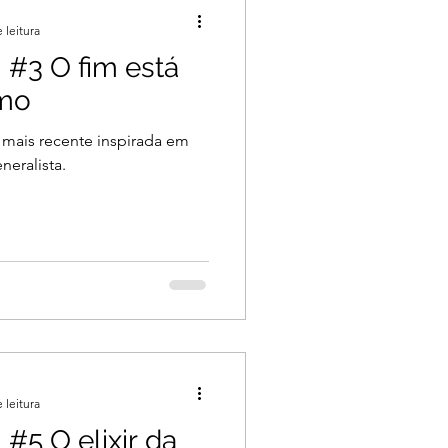
 leitura
 #3 O fim está
mo
 mais recente inspirada em
neralista.
 leitura
#5 O elixir da