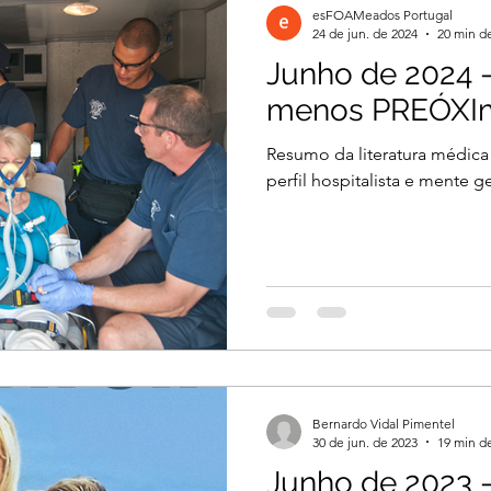
esFOAMeados Portugal
24 de jun. de 2024
20 min de
Junho de 2024 -
il 2026
Março 2026
Março 2026
menos PREÓXI
Resumo da literatura médica
2026
Dezembro 2025
Novembro 2025
perfil hospitalista e mente ge
 2025
Agosto 2025
Julho 2025
2024
Novembro 2024
Outubro 2024
Bernardo Vidal Pimentel
024
30 de jun. de 2023
19 min de
Junho de 2023 - 