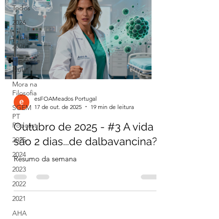
Todos
2026
Junho
2026
Hipótese
Nula
Mora na
Filosofia
esFOAMeados Portugal
17 de out. de 2025
19 min de leitura
SGEM
PT
Outubro de 2025 - #3 A vida
Podcast
são 2 dias...de dalbavancina?
2025
2024
Resumo da semana
2023
2022
2021
AHA