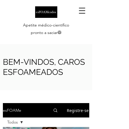
Apetite médico-científico
pronto a saciar🥼
BEM-VINDOS, CAROS
ESFOAMEADOS
Registre-se
esFOAMe
Todos