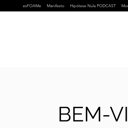
esFOAMe
Manifesto
Hipótese Nula PODCAST
Mor
BEM-V