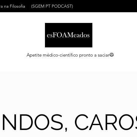
a na Filosofia
(SGEM PT PODCAST)
Apetite médico-científico pronto a saciar🥼
INDOS, CARO