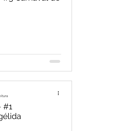
eitura
- #1
élida