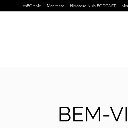
esFOAMe
Manifesto
Hipótese Nula PODCAST
Mor
BEM-V