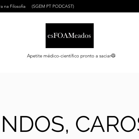
a na Filosofia
(SGEM PT PODCAST)
Apetite médico-científico pronto a saciar🥼
INDOS, CARO