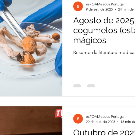
esFOAMeados Portugal
9 de set. de 2025
24 min de 
Agosto de 2025
il 2026
Março 2026
Março 2026
cogumelos (esta
mágicos
2026
Dezembro 2025
Novembro 2025
Resumo da literatura médic
 2025
Agosto 2025
Julho 2025
2024
Novembro 2024
Outubro 2024
esFOAMeados Portugal
024
29 de out. de 2023
13 min de
Outubro de 202