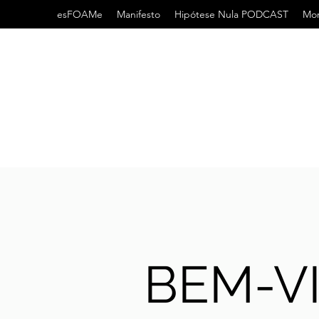
esFOAMe
Manifesto
Hipótese Nula PODCAST
Mor
BEM-V