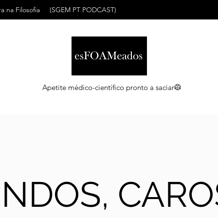
a na Filosofia
(SGEM PT PODCAST)
Apetite médico-científico pronto a saciar🥼
INDOS, CARO