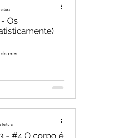
leitura
 - Os
tisticamente)
a do mês
 leitura
3 - #4 O corpo é