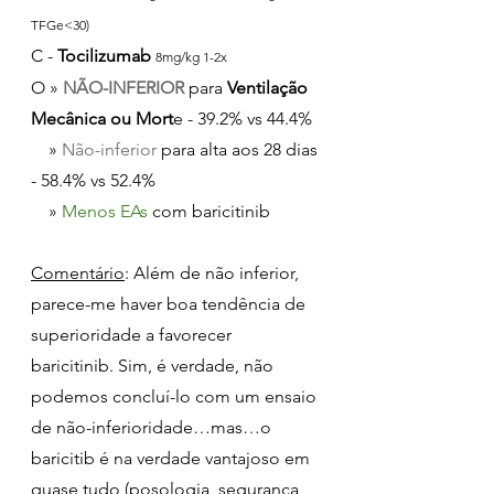
TFGe<30)
C - 
Tocilizumab
8mg/kg 1-2x
O » 
NÃO-INFERIOR
 para 
Ventilação 
Mecânica ou Mort
e - 39.2% vs 44.4%
    » 
Não-inferior
 para alta aos 28 dias 
- 58.4% vs 52.4%
    » 
Menos EAs
 com baricitinib
Comentário
: Além de não inferior, 
parece-me haver boa tendência de 
superioridade a favorecer 
baricitinib. Sim, é verdade, não 
podemos concluí-lo com um ensaio 
de não-inferioridade…mas…o 
baricitib é na verdade vantajoso em 
quase tudo (posologia, segurança, 