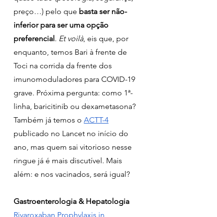
preço…) pelo que 
basta ser não-
inferior para ser uma opção 
preferencial
. 
Et voilà
, eis que, por 
enquanto, temos Bari à frente de 
Toci na corrida da frente dos 
imunomoduladores para COVID-19 
grave. Próxima pergunta: como 1ª-
linha, baricitinib ou dexametasona? 
Também já temos o 
ACTT-4
publicado no Lancet no início do 
ano, mas quem sai vitorioso nesse 
ringue já é mais discutível. Mais 
além: e nos vacinados, será igual?
Gastroenterologia & Hepatologia
Rivaroxaban Prophylaxis in 