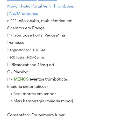
Noncirrhotic Portal Vein Thrombosis 
| NEJM Evidence
n 111, não-oculto, multicêntrico em 
8 centros em França
P - Trombose Portal Venosa* há 
>6meses
*Diagnóstico por TC ou RM
**90% fizeram NOAC antes
I - Rivaroxabano 15mg qd
C - Placebo
P » 
MENOS 
eventos trombótico
s 
(maioria sintomáticos)
   » 
Sem
 mortes em ambos
   » Mais hemorragia (maioria minor)
Comentário
: Em primeiro lugar, 