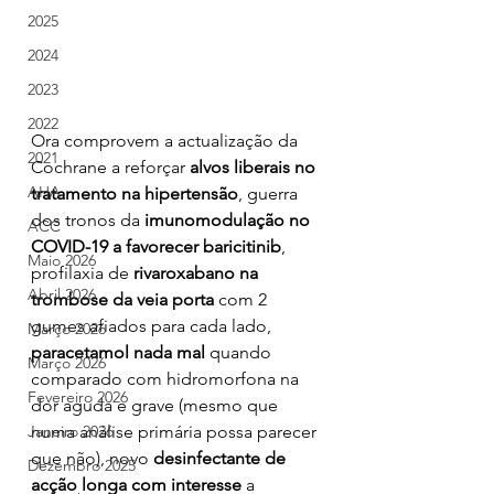
2025
2024
2023
2022
Ora comprovem a actualização da 
2021
Cochrane a reforçar 
alvos liberais no 
AHA
tratamento na hipertensão
, guerra 
dos tronos da 
imunomodulação no 
ACC
COVID-19 a favorecer baricitinib
, 
Maio 2026
profilaxia de 
rivaroxabano na 
Abril 2026
trombose da veia porta
 com 2 
gumes afiados para cada lado, 
Março 2026
paracetamol nada mal
 quando 
Março 2026
comparado com hidromorfona na 
Fevereiro 2026
dor aguda e grave (mesmo que 
Janeiro 2026
numa análise primária possa parecer 
que não), novo 
desinfectante de 
Dezembro 2025
acção longa com interesse 
a 