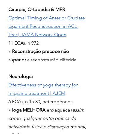
Cirurgia, Ortopedia & MFR
Optimal Timing of Anterior Cruciate 
Ligament Reconstruction in ACL 
Tear | JAMA Network Open
11 ECAs, n 972
» 
Reconstrução precoce não 
superior 
a reconstrução diferida
Neurologia
Effectiveness of yoga therapy for 
migraine treatment | AJEM
6 ECAs, n 15-80, heterogéneos
» 
Ioga MELHORA
 enxaqueca (
assim 
como qualquer outra prática de 
actividade física e distracção mental, 