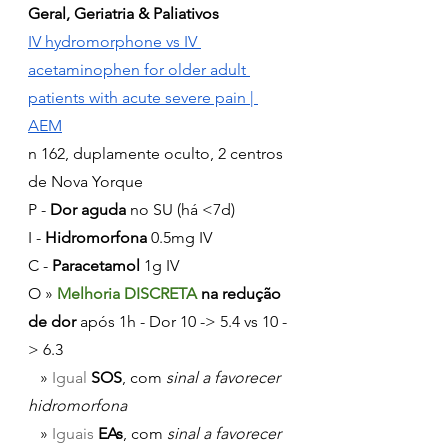
Geral, Geriatria & Paliativos
IV hydromorphone vs IV 
acetaminophen for older adult 
patients with acute severe pain | 
AEM
n 162, duplamente oculto, 2 centros 
de Nova Yorque
P - 
Dor aguda
 no SU (há <7d)
I - 
Hidromorfona 
0.5mg IV
C - 
Paracetamol
 1g IV
O » 
Melhoria DISCRETA 
na redução 
de dor
 após 1h - Dor 10 -> 5.4 vs 10 -
> 6.3
   » 
Igual 
SOS
, com 
sinal a favorecer 
hidromorfona
   »
 Iguais 
EAs
, com 
sinal a favorecer 