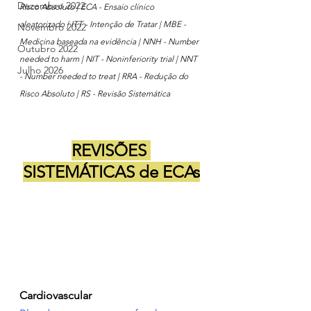
Dezembro 2022
Risco Absoluto | ECA - Ensaio clínico 
aleatorizado | ITT - Intenção de Tratar | MBE - 
Novembro 2022
Medicina baseada na evidência | NNH - Number 
Outubro 2022
needed to harm | NIT - Noninferiority trial | NNT 
Julho 2026
- Number needed to treat | RRA - Redução do 
Risco Absoluto | RS - Revisão Sistemática
REVISÕES 
SISTEMÁTICAS de ECAs
Cardiovascular