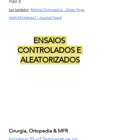
não?
)
Ler também
: 
Mental Gymnastics – Does Yoga 
Help Migraines? | Journal Feed
ENSAIOS 
CONTROLADOS E 
ALEATORIZADOS
Cirurgia, Ortopedia & MFR
Irrigation Fluid Temperature on 