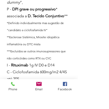
dummy
”, 
P - 
DPI grave ou progressivo
* 
associada a 
D. Tecido Conjuntivo
** 
*Definido individualmente mas sugestão de 
“candidato a ciclofosfamida IV”
**Esclerose Sistémica, Miosite idiopática 
inflamatória ou DTC mista
***Excluídos se outros imunosupressores que 
não corticóides como RTX ou CYC
I - 
Rituximab
 1g IV D0 e D14
C - Ciclofosfamida 600mg/m2 4/4S 
até 20S
O » 
IGUAL
melhoria mínima na 
CVF
Phone
Email
Facebook
- ↑100ml (normal 3000-5000ml)
    » 
IGUAL 
aumento discreto na 
qualidade-de-vida
 - ↑9 (score 0-100)