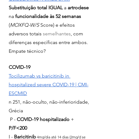
Substituição total IGUAL
 a 
artrodese
na 
funcionalidade às 52 semanas
(
MOXFQ-W/S
 Score) e efeitos 
adversos totais 
semelhantes
, com 
diferenças específicas entre ambos. 
Empate técnico?
COVID-19
Tocilizumab vs baricitinib in 
hospitalized severe COVID-19 | CMI-
ESCMID
n 251, não-oculto, não-inferioridade, 
Grécia
 P - 
COVID-19 hospitalizado
 + 
P/F<200
I - 
Baricitinib
 4mg/dia até 14 dias (2mg/d se 