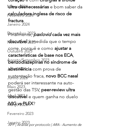
Março 2024
ultra desnecessárias
 e bom saber da 
calculadora inglesa de risco de 
Fevereiro 2024
fractura
.
Janeiro 2024
Dezembro 2023
Finalmente, 
paxlovid 
cada vez mais 
discutível
 à medida que o tempo 
Novembro 2023
corre, porquê e como 
ajustar a 
Outubro 2023
características de base nos ECA
, 
Agosto/Setembro 2023
benzodiazepinas no síndrome de 
Julho 2023
abstinência
 com prova de 
sustentação fraca, 
novo BCC nasal 
Junho 2023
poderá ser interessante na auto-
Maio 2023
gestão das TSV, 
peer-review ultra 
Abril 2023
discutível
 e quem ganha no duelo 
IVIG vs PLEX
?
Março 2023
Fevereiro 2023
Janeiro 2023
APP | Análise por protocolo | ARA - Aumento de 