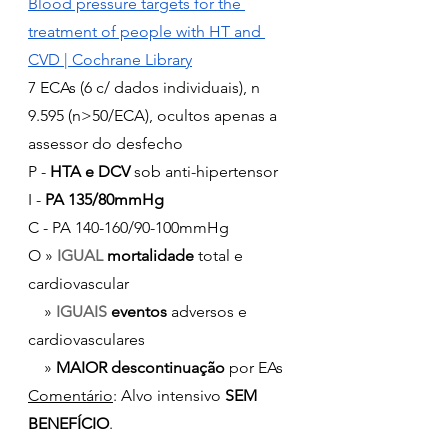
Blood pressure targets for the 
treatment of people with HT and 
CVD | Cochrane Library
7 ECAs (6 c/ dados individuais), n 
9.595 (n>50/ECA), ocultos apenas a 
assessor do desfecho
P - 
HTA e DCV
 sob anti-hipertensor
I - 
PA 135/80mmHg
C - PA 140-160/90-100mmHg
O » 
IGUAL 
mortalidade
 total e 
cardiovascular
    » 
IGUAIS
 eventos 
adversos e 
cardiovasculares
    » 
MAIOR descontinuação
 por EAs
Comentário
: Alvo intensivo
 SEM 
BENEFÍCIO
.