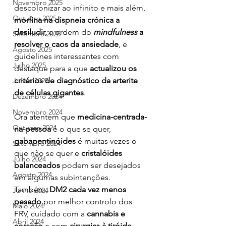
Novembro 2025
descolonizar ao infinito e mais além, 
Outubro 2025
morfina na dispneia crónica a 
desiludir,
 a ordem do 
mindfulness 
a 
Setembro 2025
resolver o caos da ansiedade
, e 
Agosto 2025
guidelines interessantes com 
Julho 2025
destaque para a que 
actualizou os 
critérios de diagnóstico da arterite 
Junho 2025
de células gigantes
.
Dezembro 2024
Novembro 2024
Ora atentem que 
medicina-centrada-
Outubro 2024
na-pessoa
 é o que se quer, 
gabapentinóides
 é muitas vezes o 
Setembro 2024
que não se quer e 
cristalóides 
Julho 2024
balanceados
 podem ser desejados 
Agosto 2024
em algumas subintenções. 
Também, 
DM2 cada vez menos 
Junho 2024
pesado
 por melhor controlo dos 
Maio 2024
FRV, cuidado com a 
cannabis e 
Abril 2024
coração
 e com 
cirurgias à tiróide 