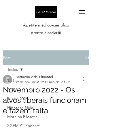
Apetite médico-científico
pronto a saciar🥼
Post
Todos
Bernardo Vidal Pimentel
Todos
27 de nov. de 2022
12 min de leitura
Novembro 2022 - Os
2026
alvos liberais funcionam
Junho 2026
Hipótese Nula
e fazem falta
Mora na Filosofia
SGEM PT Podcast