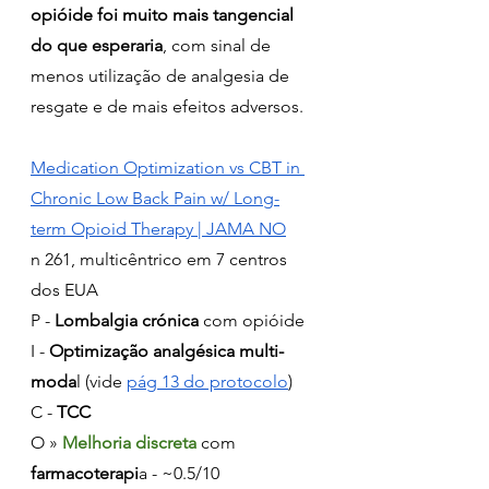
opióide foi muito mais tangencial 
do que esperaria
, com sinal de 
menos utilização de analgesia de 
resgate e de mais efeitos adversos.
Medication Optimization vs CBT in 
Chronic Low Back Pain w/ Long-
term Opioid Therapy | JAMA NO
n 261, multicêntrico em 7 centros 
dos EUA
P - 
Lombalgia crónica 
com opióide
I - 
Optimização analgésica multi-
moda
l (vide 
pág 13 do protocolo
)
C - 
TCC
O » 
Melhoria discreta
 com
farmacoterapi
a - ~0.5/10