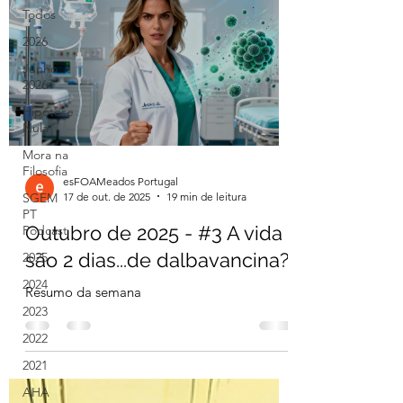
Todos
2026
Junho
2026
Hipótese
Nula
Mora na
Filosofia
esFOAMeados Portugal
17 de out. de 2025
19 min de leitura
SGEM
PT
Outubro de 2025 - #3 A vida
Podcast
são 2 dias...de dalbavancina?
2025
2024
Resumo da semana
2023
2022
2021
AHA