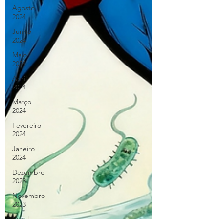
Agosto
2024
Junho
2024
Maio
2024
Abril
2024
Março
2024
Fevereiro
2024
Janeiro
2024
Dezembro
2023
Novembro
2023