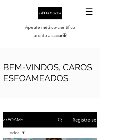
Apetite médico-científico
pronto a saciar🥼
BEM-VINDOS, CAROS
ESFOAMEADOS
Registre-se
esFOAMe
Todos