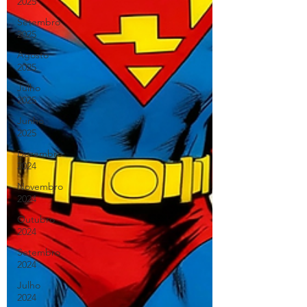
2025
Setembro
2025
Agosto
2025
Julho
2025
Junho
2025
Dezembro
2024
Novembro
2024
Outubro
2024
Setembro
2024
Julho
2024