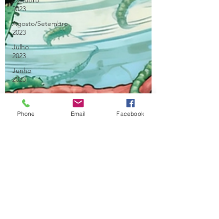
Outubro
2023
Agosto/Setembro
2023
Julho
2023
Junho
2023
Maio
2023
Phone
Email
Facebook
Abril
2023
Março
2023
Fevereiro
2023
Janeiro
2023
Dezembro