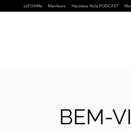
esFOAMe
Manifesto
Hipótese Nula PODCAST
Mor
BEM-V