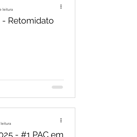
e leitura
 - Retomidato
leitura
025 - #1 PAC em