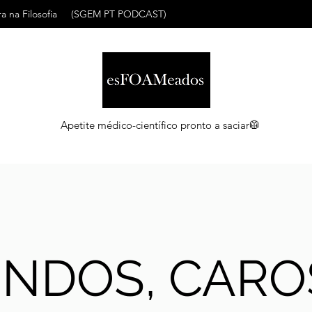
a na Filosofia
(SGEM PT PODCAST)
Apetite médico-científico pronto a saciar🥼
INDOS, CARO