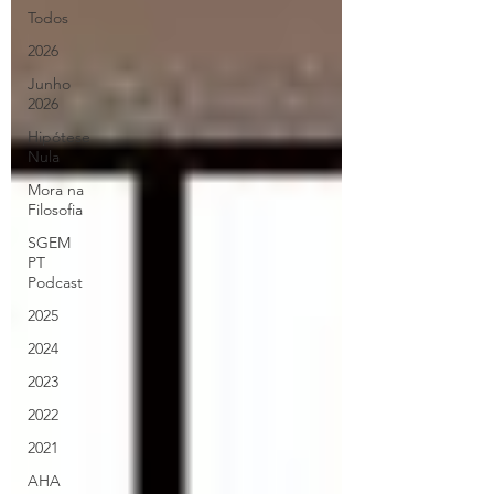
Todos
2026
Junho
2026
Hipótese
Nula
Mora na
Filosofia
SGEM
PT
Podcast
2025
2024
2023
2022
2021
AHA