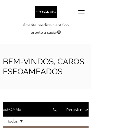
Apetite médico-científico
pronto a saciar🥼
BEM-VINDOS, CAROS
ESFOAMEADOS
Registre-se
esFOAMe
Todos