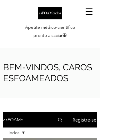
Apetite médico-científico
pronto a saciar🥼
BEM-VINDOS, CAROS
ESFOAMEADOS
Registre-se
esFOAMe
Todos