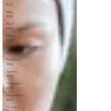
ACC
Maio
2026
Abril
2026
Março
2026
Março
2026
Fevereiro
2026
Janeiro
2026
Dezembro
2025
Novembro
2025
Outubro