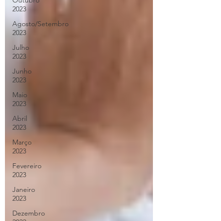
Outubro
2023
Agosto/Setembro
2023
Julho
2023
Junho
2023
Maio
2023
Abril
2023
Março
2023
Fevereiro
2023
Janeiro
2023
Dezembro