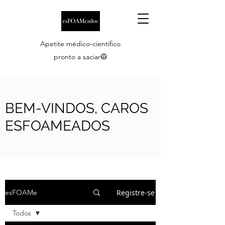
Apetite médico-científico
pronto a saciar🥼
BEM-VINDOS, CAROS
ESFOAMEADOS
Registre-se
esFOAMe
Todos