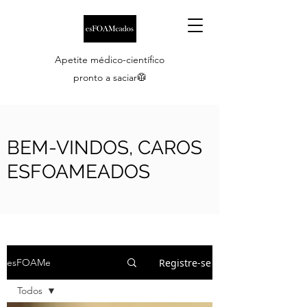
Apetite médico-científico
pronto a saciar🥼
BEM-VINDOS, CAROS
ESFOAMEADOS
Registre-se
esFOAMe
Todos