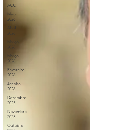
ACC
Maio
2026
Abril
2026
Março
2026
Março
2026
Fevereiro
2026
Janeiro
2026
Dezembro
2025
Novembro
2025
Outubro