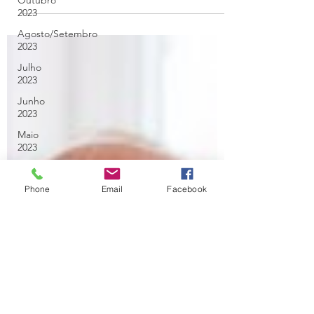
Outubro
Resumo da semana
2023
Agosto/Setembro
2023
Julho
2023
Junho
2023
Maio
2023
Abril
2023
Phone
Email
Facebook
Março
2023
Fevereiro
2023
Janeiro
2023
Dezembro