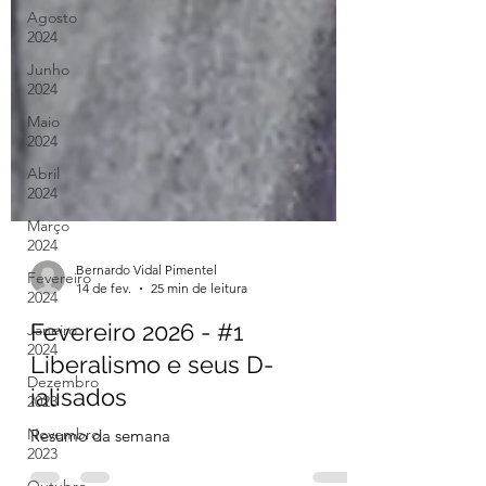
Agosto
2024
Junho
2024
Maio
2024
Abril
2024
Março
2024
Fevereiro
2024
Bernardo Vidal Pimentel
Janeiro
14 de fev.
25 min de leitura
2024
Dezembro
Fevereiro 2026 - #1
2023
Liberalismo e seus D-
Novembro
ialisados
2023