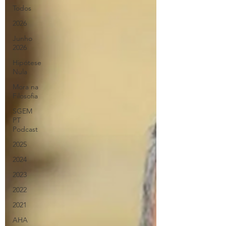
Todos
2026
Junho
2026
Hipótese
Nula
Mora na
Filosofia
SGEM
PT
Podcast
2025
2024
2023
2022
2021
AHA