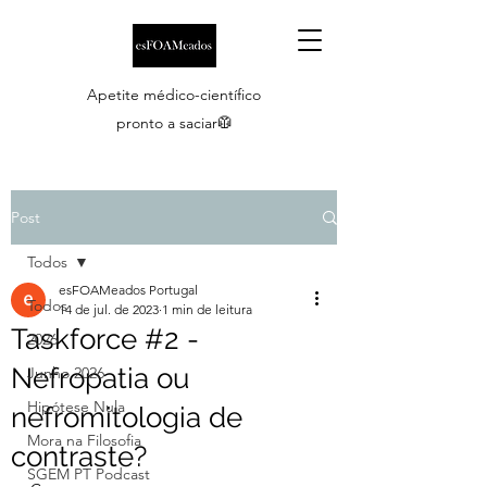
Apetite médico-científico
pronto a saciar🥼
Post
Todos
esFOAMeados Portugal
Todos
14 de jul. de 2023
1 min de leitura
Taskforce #2 -
2026
Nefropatia ou
Junho 2026
Hipótese Nula
nefromitologia de
Mora na Filosofia
contraste?
SGEM PT Podcast