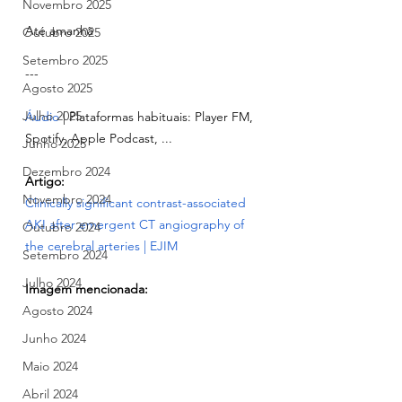
Novembro 2025
Até amanhã
Outubro 2025
Setembro 2025
---
Agosto 2025
Julho 2025
Áudio
 | Plataformas habituais: Player FM, 
Spotify, Apple Podcast, ...
Junho 2025
Dezembro 2024
Artigo:
Novembro 2024
Clinically significant contrast-associated 
AKI after emergent CT angiography of 
Outubro 2024
the cerebral arteries | EJIM
Setembro 2024
Julho 2024
Imagem mencionada:
Agosto 2024
Junho 2024
Maio 2024
Abril 2024