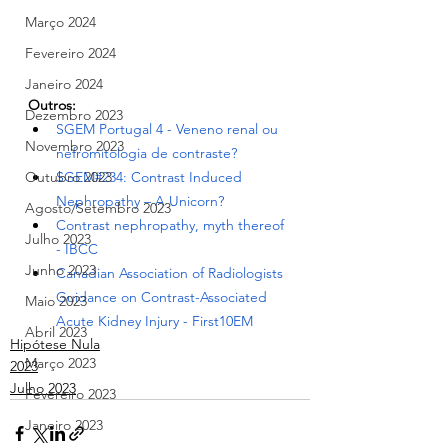
Março 2024
Fevereiro 2024
Janeiro 2024
Outros:
Dezembro 2023
SGEM Portugal 4 - Veneno renal ou 
Novembro 2023
nefromitologia de contraste?
Outubro 2023
SGEM#234: Contrast Induced 
Nephropathy – A Unicorn?
Agosto/Setembro 2023
Contrast nephropathy, myth thereof 
Julho 2023
- IBCC
Junho 2023
Canadian Association of Radiologists 
Guidance on Contrast-Associated 
Maio 2023
Acute Kidney Injury - First10EM
Abril 2023
Hipótese Nula
Março 2023
2023
Julho 2023
Fevereiro 2023
Janeiro 2023