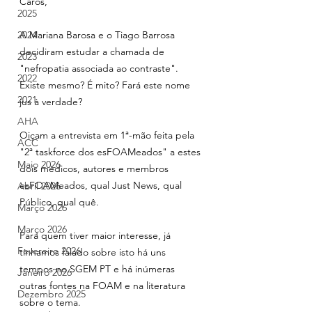
Caros,
2025
2024
A Mariana Barosa e o Tiago Barrosa 
decidiram estudar a chamada de 
2023
"nefropatia associada ao contraste". 
2022
Existe mesmo? É mito? Fará este nome 
2021
jus à verdade?
AHA
Oiçam a entrevista em 1ª-mão feita pela 
ACC
"2ª taskforce dos esFOAMeados" a estes 
Maio 2026
dois médicos, autores e membros 
esFOAMeados, qual Just News, qual 
Abril 2026
Público, qual quê.
Março 2026
Março 2026
Para quem tiver maior interesse, já 
Fevereiro 2026
tínhamos falado sobre isto há uns 
tempos no SGEM PT e há inúmeras 
Janeiro 2026
outras fontes na FOAM e na literatura 
Dezembro 2025
sobre o tema.