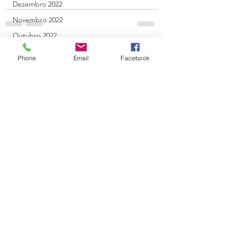
Dezembro 2022
Novembro 2022
Outubro 2022
Ver tudo
Posts recentes
Julho 2026
Phone
Email
Facebook