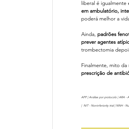
liberal é igualmente 
em ambulatório, inte
poderá melhor a vid
Ainda, 
padrões feno
prever agentes atípi
trombectomia depois
Finalmente, mito da 
prescrição de antibi
APP | Análise por protocolo | ARA - 
|  NIT - Noninferiority trial | NNH 