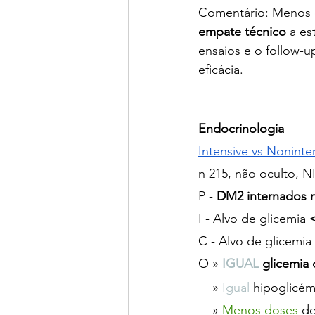
Comentário
: Menos 
empate técnico
 a e
ensaios e o follow-u
eficácia.
Endocrinologia
Intensive vs Noninte
n 215, não oculto, N
P - 
DM2 internados n
I - Alvo de glicemia 
C - Alvo de glicemi
O » 
IGUAL 
glicemia 
    » 
Igual 
hipoglicém
    » 
Menos doses
 d