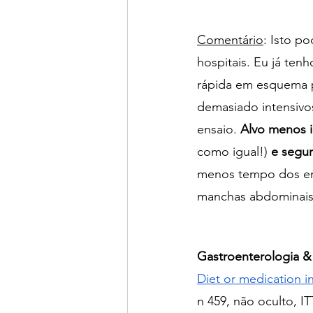
Comentário
: Isto po
hospitais. Eu já tenh
rápida em esquema po
demasiado intensivo
ensaio. 
Alvo menos i
como igual!) 
e segu
menos tempo dos enf
manchas abdominais
Gastroenterologia &
Diet or medication i
n 459, não oculto, IT