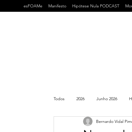
esFOAMe
Manifesto
Hipótese Nula PODCAST
Mor
Todos
2026
Junho 2026
H
Bernardo Vidal Pim
2022
2021
AHA
AC