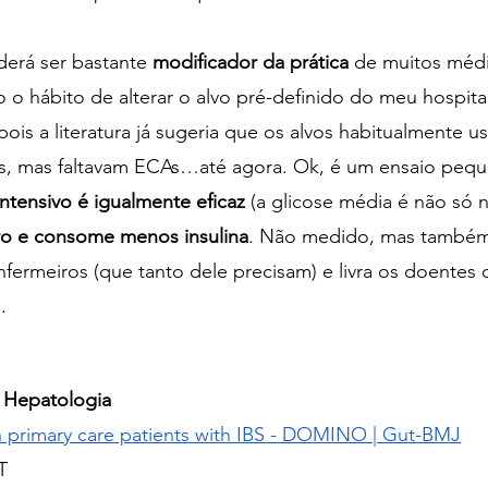
derá ser bastante 
modificador da prática
 de muitos médi
o o hábito de alterar o alvo pré-definido do meu hospital
is a literatura já sugeria que os alvos habitualmente u
s, mas faltavam ECAs…até agora. Ok, é um ensaio peq
ntensivo é igualmente eficaz
 (a glicose média é não só n
ro e consome menos insulina
. Não medido, mas també
ermeiros (que tanto dele precisam) e livra os doentes 
.
 Hepatologia
n primary care patients with IBS - DOMINO | Gut-BMJ
T