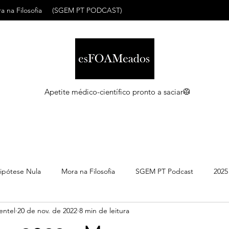
a na Filosofia
(SGEM PT PODCAST)
Apetite médico-científico pronto a saciar🥼
ipótese Nula
Mora na Filosofia
SGEM PT Podcast
2025
entel
20 de nov. de 2022
8 min de leitura
C
Maio 2026
Abril 2026
Março 2026
Março 2026