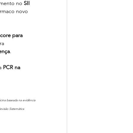
camento no
 SII 
ármaco novo 
score para 
ra 
ença
.
a 
PCR na 
dicina baseada na evidência 
evisão Sistemática