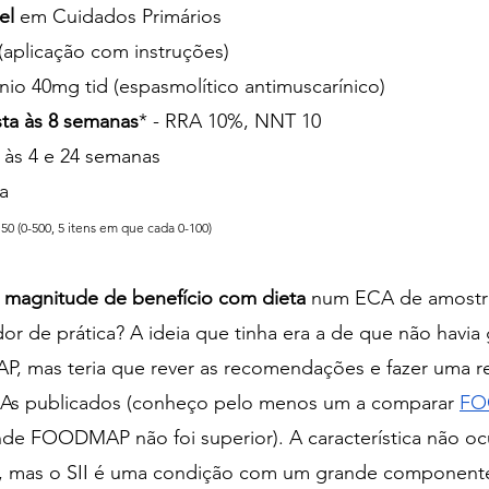
el 
em Cuidados Primários
 (aplicação com instruções)
nio 40mg tid (espasmolítico antimuscarínico)
sta às 8 semanas
* - RRA 10%, NNT 10
 às 4 e 24 semanas
a
50 (0-500, 5 itens em que cada 0-100)
 magnitude de benefício com dieta
 num ECA de amostra
or de prática? A ideia que tinha era a de que não havia
, mas teria que rever as recomendações e fazer uma re
CAs publicados (conheço pelo menos um a comparar
FO
nde FOODMAP não foi superior). A característica não oc
e, mas o SII é uma condição com um grande componente