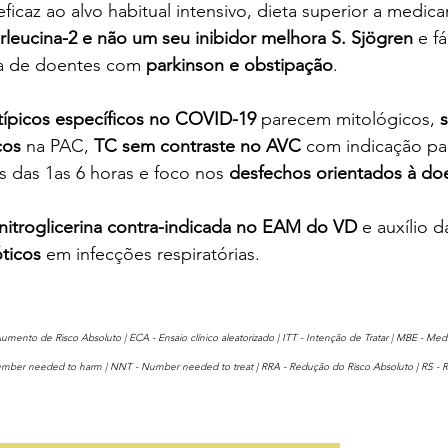
eficaz
ao alvo habitual intensivo, dieta superior a medi
rleucina-2 e não um seu inibidor melhora S. Sjögren 
e f
a de doentes com 
parkinson e obstipação
.
típicos específicos no COVID-19
 parecem mitológicos, 
cos 
na PAC, 
TC sem contraste no AVC 
com indicação pa
 das 1as 6 horas e foco nos 
desfechos orientados à do
nitroglicerina contra-indicada no EAM do VD
 e auxílio d
óticos
 em infecções respiratórias.
Aumento de Risco Absoluto | ECA - Ensaio clínico aleatorizado | ITT - Intenção de Tratar | MBE - Me
- Number needed to harm | NNT - Number needed to treat | RRA - Redução do Risco Absoluto | RS - R