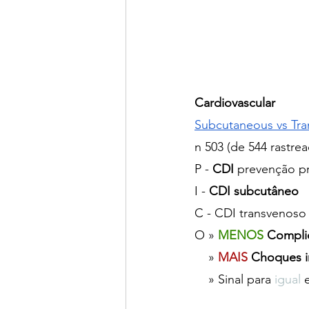
Cardiovascular
Subcutaneous vs Tra
n 503 (de 544 rastre
P - 
CDI 
prevenção pr
I - 
CDI subcutâneo
C - CDI transvenoso
O » 
MENOS
 Compli
    » 
MAIS
Choques i
    » Sinal para 
igual
 