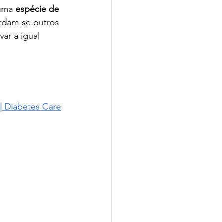
uma 
espécie de 
rdam-se outros 
ar a igual 
 | Diabetes Care