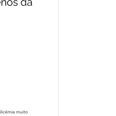
nos dá
osto 2025
Julho 2025
ho 2024
licémia muito 