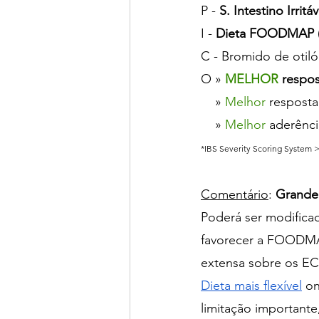
P - 
S. Intestino Irritáv
I - 
Dieta FOODMAP
C - Bromido de otiló
O » 
MELHOR
 respo
    » 
Melhor 
resposta
    » 
Melhor
 aderênci
*IBS Severity Scoring System >
Comentário
: 
Grande
Poderá ser modificad
favorecer a FOODMAP
extensa sobre os E
Dieta mais flexível
 o
limitação important