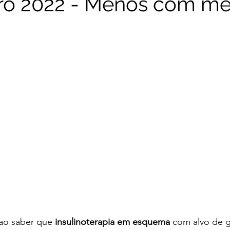
o 2022 - Menos com me
Novembro 2025
Outubro 2025
Setembro 2025
Ag
Novembro 2024
Outubro 2024
Setembro 2024
Jul
ao saber que 
insulinoterapia em esquema 
com alvo de g