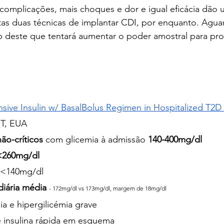
complicações, mais choques e dor e igual eficácia dão 
stas duas técnicas de implantar CDI, por enquanto. Agua
p deste que tentará aumentar o poder amostral para prov
nsive Insulin w/ BasalBolus Regimen in Hospitalized T2D
IT, EUA
ão-críticos
 com glicemia à admissão 
140-400mg/dl
<260mg/dl
a <140mg/dl
diária média
- 172mg/dl vs 173mg/dl, margem de 18mg/dl
ia e hipergilicémia grave
e insulina rápida em esquema