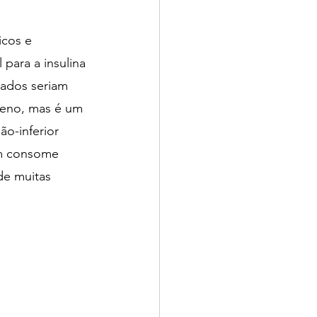
cos e 
 para a insulina 
sados seriam 
ueno, mas é um 
ão-inferior 
m consome 
de muitas 