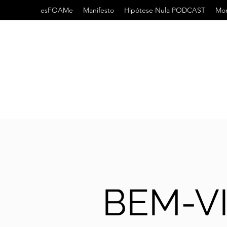
esFOAMe
Manifesto
Hipótese Nula PODCAST
Mor
BEM-V