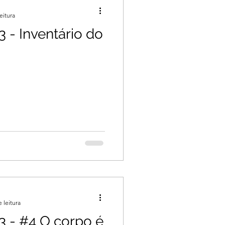
eitura
 - Inventário do
 leitura
3 - #4 O corpo é