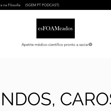
a na Filosofia
(SGEM PT PODCAST)
Apetite médico-científico pronto a saciar🥼
INDOS, CARO