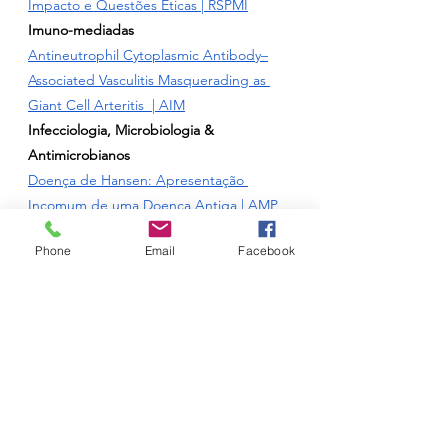
Impacto e Questões Éticas
 | RSPMI
Imuno-mediadas
Antineutrophil Cytoplasmic Antibody–
Associated Vasculitis Masquerading as 
Giant Cell Arteritis
  | AIM
Infecciologia, Microbiologia & 
Antimicrobianos
Doença de Hansen: Apresentação 
Incomum de uma Doença Antiga
 | AMP
Endogenous Endophthalmitis as a 
Phone
Email
Facebook
Complication of a Systemic Infection by 
Brucella Species
 | ACP
Pneumologia
Thinker's Sign
 - Severe COPD | ACP
OPINIÃO