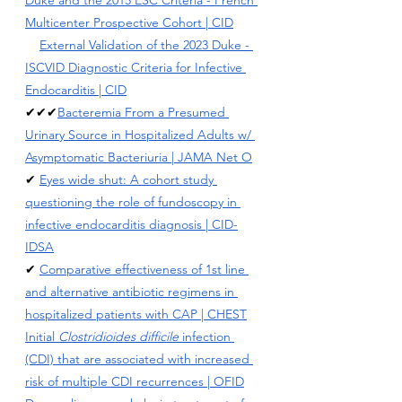
Duke and the 2015 ESC Criteria - French 
Multicenter Prospective Cohort
 | CID
External Validation of the 2023 Duke - 
ISCVID Diagnostic Criteria for Infective 
Endocarditis
 | CID
✔✔✔
Bacteremia From a Presumed 
Urinary Source in Hospitalized Adults w/ 
Asymptomatic Bacteriuria
 | JAMA Net O
✔ 
Eyes wide shut: A cohort study 
questioning the role of fundoscopy in 
infective endocarditis diagnosis
 | CID-
IDSA
✔ 
Comparative effectiveness of 1st line 
and alternative antibiotic regimens in 
hospitalized patients with CAP | CHEST
Initial 
Clostridioides difficile
 infection 
(CDI) that are associated with increased 
risk of multiple CDI recurrences | OFID