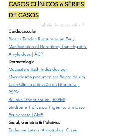
CASOS CLÍNICOS e SÉRIES 
DE CASOS
tabela de conteúdos ↟ 
Cardiovascular
Biceps Tendon Rupture as an Early 
Manifestation of Hereditary Transthyretin 
Amyloidosis
 | ACP
Dermatologia
Mucosite e Rash Induzidos por 
Mycoplasma pneumoniae: Relato de um 
Caso Clínico e Revisão da Literatura
 | 
RSPMI
Bullosis Diabeticorum
 | RSPMI
Síndrome Trófica do Trigémio: Um Caso 
Exuberante
 | AMP
Geral, Geriatria & Paliativos
Esclerose Lateral Amiotrófica: O seu 