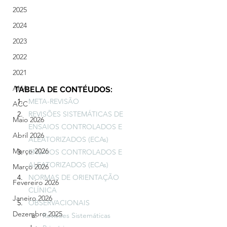
2025
2024
2023
2022
2021
AHA
TABELA DE CONTÉUDOS:
META-REVISÃO
ACC
REVISÕES SISTEMÁTICAS DE 
Maio 2026
ENSAIOS CONTROLADOS E 
Abril 2026
ALEATORIZADOS (ECAs)
Março 2026
ENSAIOS CONTROLADOS E 
ALEATORIZADOS (ECAs)
Março 2026
NORMAS DE ORIENTAÇÃO 
Fevereiro 2026
CLÍNICA
Janeiro 2026
OBSERVACIONAIS
Dezembro 2025
Revisões Sistemáticas