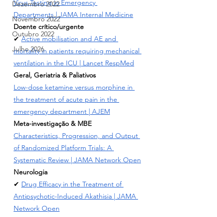
Virus Testing in Emergency 
Dezembro 2022
Departments
 | JAMA Internal Medicine
Novembro 2022
Doente crítico/urgente
Outubro 2022
✔ 
Active mobilisation and AE and 
Julho 2026
mortality in patients requiring mechanical 
ventilation in the
 ICU | Lancet RespMed
Geral, Geriatria & Paliativos
Low-dose ketamine versus morphine in 
the treatment of acute pain in the 
emergency department
 | AJEM
Meta-investigação & MBE
Characteristics, Progression, and Output 
of Randomized Platform Trials: A 
Systematic Review
 | JAMA Network Open
Neurologia
✔ 
Drug Efficacy in the Treatment of 
Antipsychotic-Induced Akathisia
 | JAMA 
Network Open