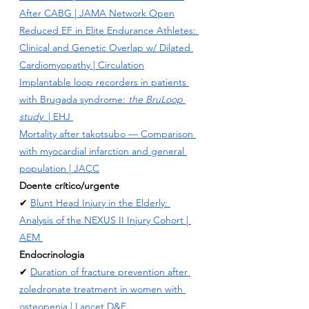
After C
ABG | JAMA Network Open
Reduced EF in Elite Endurance Athletes: 
Clinical and Genetic Overlap w/ Dilated 
Cardiomyopathy | Circulation
Implantable loop recorders in patients 
with Brugada syndrome: 
the BruLoop 
study
  | EHJ
Mortality after takotsubo — Comparison 
with myocardial infarction and general 
population | JACC
Doente crítico/urgente
✔ 
Blunt Head Injury in the Elderly: 
Analysis of the NEXUS II Injury Cohort
 | 
AEM 
Endocrinologia
✔ 
Duration of fracture prevention after 
zoledronate treatment in women with 
osteopenia
 | Lancet D&E