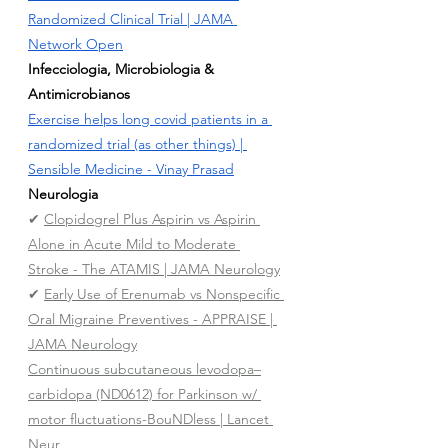
Randomized Clinical Trial
 | JAMA 
Network Open
Infecciologia, Microbiologia & 
Antimicrobianos
Exercise helps long covid patients in a 
randomized trial
 (as other things) | 
Sensible Medicine - Vinay Prasad
Neurologia
✔ 
Clopidogrel Plus Aspirin vs Aspirin 
Alone in Acute Mild to Moderate 
Stroke - The ATAMIS
 | JAMA Neurology
✔ 
Early Use of Erenumab vs Nonspecific 
Oral Migraine Preventives - APPRAISE
 | 
JAMA Neurology
Continuous subcutaneous levodopa–
carbidopa (ND0612) for Parkinson w/ 
motor fluctuations-BouNDless | Lancet 
Neu
r