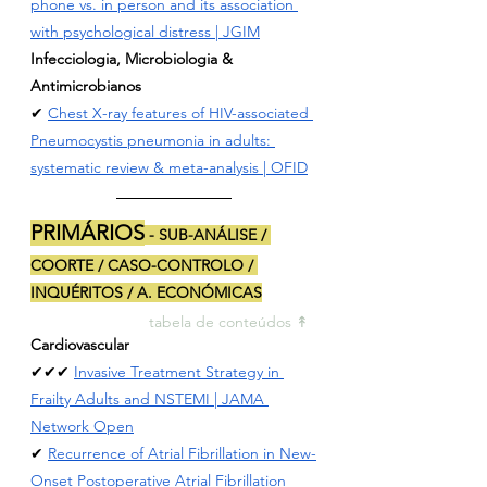
phone vs. in person and its association 
with psychological distress | JGIM
Infecciologia, Microbiologia & 
Antimicrobianos
✔ 
Chest X-ray features of HIV-associated 
Pneumocystis pneumonia in adults: 
systematic review & meta-analysis
 | OFID
PRIMÁRIOS
 - SUB-ANÁLISE / 
COORTE / CASO-CONTROLO / 
INQUÉRITOS / A. ECONÓMICAS
tabela de conteúdos ↟ 
Cardiovascular
✔✔✔ 
Invasive Treatment Strategy in 
Frailty Adults and NSTEMI
 | JAMA 
Network Open
✔ 
Recurrence of Atrial Fibrillation in New-
Onset Postoperative Atrial Fibrillation 