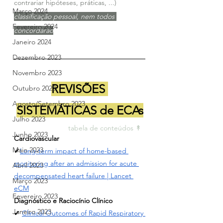
contrariar hipóteses, práticas, ...)
Março 2024
classificação pessoal, nem todos 
Fevereiro 2024
concordarão
Janeiro 2024
Dezembro 2023
Novembro 2023
REVISÕES 
Outubro 2023
Agosto/Setembro 2023
SISTEMÁTICAS de ECAs
Julho 2023
tabela de conteúdos ↟ 
Junho 2023
Cardiovascular
Maio 2023
✔
Long-term impact of home-based 
monitoring after an admission for acute 
Abril 2023
decompensated heart failure | Lancet 
Março 2023
eCM
Fevereiro 2023
Diagnóstico e Raciocínio Clínico
Janeiro 2023
✔ 
Clinical Outcomes of Rapid Respiratory 