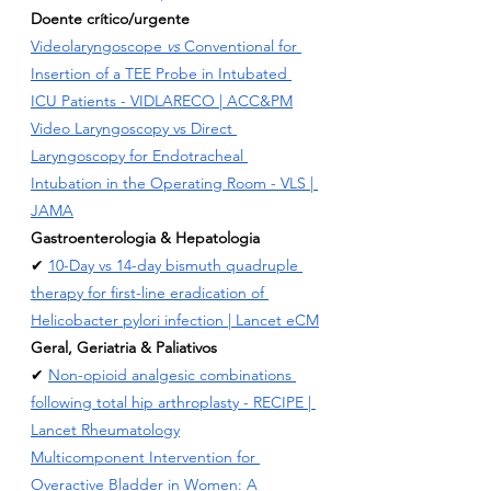
Doente crítico/urgente
Videolaryngoscope 
vs
 Conventional for 
Insertion of a TEE Probe in Intubated 
ICU Patients - VIDLARECO | ACC&PM
Video Laryngoscopy vs Direct 
Laryngoscopy for Endotracheal 
Intubation in the Operating Room
 - VLS | 
JAMA
Gastroenterologia & Hepatologia
✔ 
10-Day vs 14-day bismuth quadruple 
therapy for first-line eradication of 
Helicobacter pylori infection | Lancet eCM
Geral, Geriatria & Paliativos
✔ 
Non-opioid analgesic combinations 
following total hip arthroplasty - RECIPE
 | 
Lancet Rheumatology
Multicomponent Intervention for 
Overactive Bladder in Women: A 