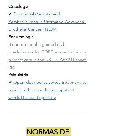
Oncologia
✔ 
Enfortumab Vedotin and 
Pembrolizumab in Untreated Advanced 
Urothelial Cancer
 | NEJM
Pneumologia
Blood eosinophil-guided oral 
prednisolone for COPD exacerbations in 
primary care in the UK - STARR2 | Lancet 
RM
Psiquiatria
✔ 
Open-door policy versus treatment-as-
usual in urban psychiatric inpatient 
wards
 | Lancet Psychiatry
NORMAS DE 