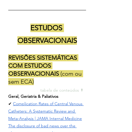
ESTUDOS 
OBSERVACIONAIS
REVISÕES SISTEMÁTICAS 
COM ESTUDOS 
OBSERVACIONAIS 
(com ou 
sem ECA)
tabela de conteúdos ↟ 
Geral, Geriatria & Paliativos
✔ 
Complication Rates of Central Venous 
Catheters: A Systematic Review and 
Meta-Analysis
 | JAMA Internal Medicine
The disclosure of bad news over the 