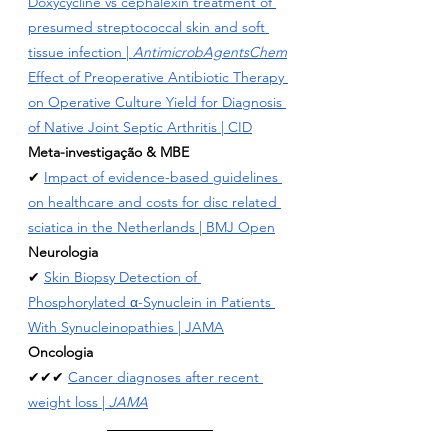
Doxycycline vs cephalexin treatment of 
presumed streptococcal skin and soft 
tissue infection | 
AntimicrobAgentsChem
Effect of Preoperative Antibiotic Therapy 
on Operative Culture Yield for Diagnosis 
of Native Joint Septic Arthritis
 | CID
Meta-investigação & MBE
✔ 
Impact of evidence-based guidelines 
on healthcare and costs for disc related 
sciatica in the Netherlands
 | BMJ Open
Neurologia
✔ 
Skin Biopsy Detection of 
Phosphorylated α-Synuclein in Patients 
With Synucleinopathies
 | JAMA
Oncologia
✔✔✔ 
Cancer diagnoses after recent 
weight loss | 
JAMA