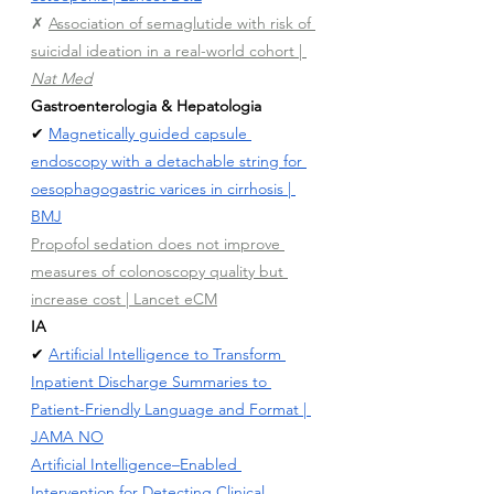
✗ 
Association of semaglutide with risk of 
suicidal ideation in a real-world cohort | 
Nat Med
Gastroenterologia & Hepatologia
✔ 
Magnetically guided capsule 
endoscopy with a detachable string for 
oesophagogastric varices in cirrhosis
 | 
BMJ
Propofol sedation does not improve 
measures of colonoscopy quality but 
increase cost | Lancet eCM
IA
✔ 
Artificial Intelligence to Transform 
Inpatient Discharge Summaries to 
Patient-Friendly Language and Format
 | 
JAMA NO
Artificial Intelligence–Enabled 
Intervention for Detecting Clinical 