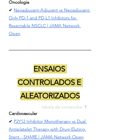
Oncologia
✔ 
Neoadjuvant-Adjuvant vs Neoadjuvant-
Only PD-1 and PD-L1 Inhibitors for 
Resectable NSCLC
 | JAMA Network 
Open
ENSAIOS 
CONTROLADOS E 
ALEATORIZADOS
tabela de conteúdos ↟ 
Cardiovascular
✔ 
P2Y12 Inhibitor Monotherapy vs Dual 
Antiplatelet Therapy with Drug-Eluting 
Stent - SHARE
 | JAMA Network Open