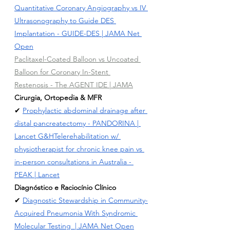
Quantitative Coronary Angiography vs IV 
Ultrasonography to Guide DES 
Implantation
 - GUIDE-DES | JAMA Net 
Open
Paclitaxel-Coated Balloon vs Uncoated 
Balloon for Coronary In-Stent 
Restenosis - The AGENT IDE
 | JAMA
Cirurgia, Ortopedia & MFR
✔ 
Prophylactic abdominal drainage after 
distal pancreatectomy - PANDORINA | 
Lancet G&H
Telerehabilitation w/ 
physiotherapist for chronic knee pain vs 
in-person consultations in Australia
 - 
PEAK | Lancet
Diagnóstico e Raciocínio Clínico
✔ 
Diagnostic Stewardship in Community-
Acquired Pneumonia With Syndromic 
Molecular Testing
  | JAMA Net Open