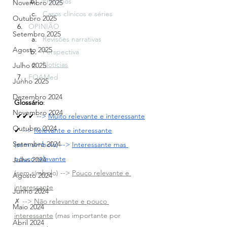
Primários
Novembro 2025
Casos clínicos e séries
Outubro 2025
OPINIÃO
Setembro 2025
Revisões narrativas
Agosto 2025
Perspectiva
Notícias
Julho 2025
FOAMed
Junho 2025
Dezembro 2024
Glossário
:
Novembro 2024
✔✔✔ 
--> 
Muito relevante e interessante
Outubro 2024
✔ 
--> 
Relevante e interessante
Setembro 2024
(sem símbolo) --> 
Interessante mas 
pouco relevante
Julho 2024
(sem símbolo) --> 
Pouco relevante e 
Agosto 2024
interessante
Junho 2024
✗ --> 
Não relevante e pouco 
Maio 2024
interessante
 (mas importante por 
Abril 2024