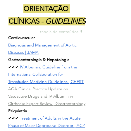
ORIENTAÇÃO 
CLÍNICAS - 
GUIDELINES
tabela de conteúdos ↟ 
Cardiovascular
Diagnosis and Management of Aortic 
Diseases
 | JAMA
Gastroenterologia & Hepatologia
✔✔✔ 
IV Albumin: Guideline from the 
International Collaboration for 
Transfusion Medicine Guidelines | CHEST
AGA Clinical Practice Update on 
Vasoactive Drugs and IV Albumin in 
Cirrhosis: Expert Review | Gastrenterology
Psiquiatria
✔✔✔ 
Treatment of Adults in the Acute 
Phase of Major Depressive Disorder
 | ACP