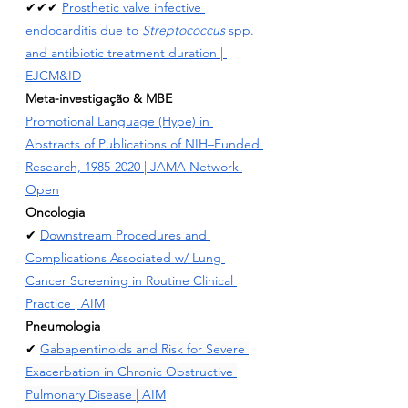
✔✔✔ 
Prosthetic valve infective 
endocarditis due to 
Streptococcus
 spp. 
and antibiotic treatment duration | 
EJCM&ID
Meta-investigação & MBE
Promotional Language (Hype) in 
Abstracts of Publications of NIH–Funded 
Research, 1985-2020 | JAMA Network 
Open
Oncologia
✔ 
Downstream Procedures and 
Complications Associated w/ Lung 
Cancer Screening in Routine Clinical 
Practice
 | AIM
Pneumologia
✔ 
Gabapentinoids and Risk for Severe 
Exacerbation in Chronic Obstructive 
Pulmonary Disease | AIM