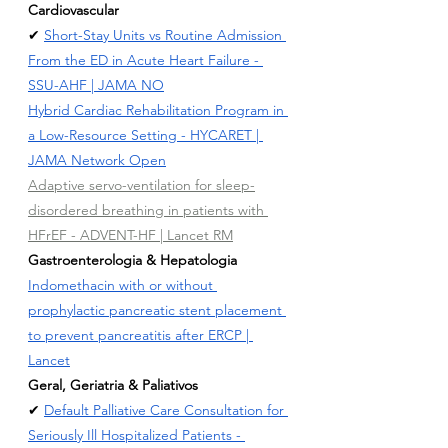
Cardiovascular
✔ 
Short-Stay Units vs Routine Admission 
From the ED in Acute Heart Failure - 
SSU-AHF | JAMA NO
Hybrid Cardiac Rehabilitation Program in 
a Low-Resource Setting - HYCARET | 
JAMA Network Open
Adaptive servo-ventilation for sleep-
disordered breathing in patients with 
HFrEF - ADVENT-HF | Lancet RM
Gastroenterologia & Hepatologia
Indomethacin with or without 
prophylactic pancreatic stent placement 
to prevent pancreatitis after ERCP | 
Lancet
Geral, Geriatria & Paliativos
✔ 
Default Palliative Care Consultation for 
Seriously Ill Hospitalized Patients - 