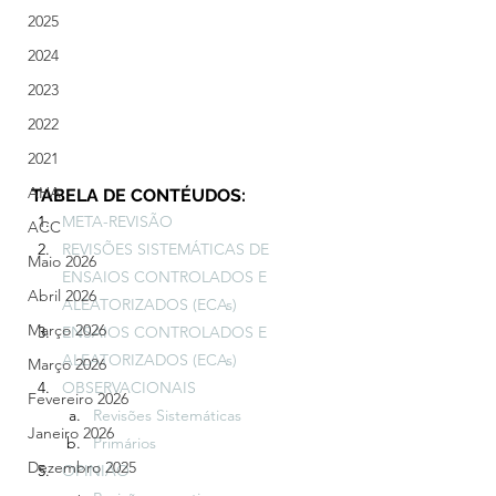
2025
2024
2023
2022
2021
AHA
TABELA DE CONTÉUDOS:
META-REVISÃO
ACC
REVISÕES SISTEMÁTICAS DE 
Maio 2026
ENSAIOS CONTROLADOS E 
Abril 2026
ALEATORIZADOS (ECAs)
Março 2026
ENSAIOS CONTROLADOS E 
ALEATORIZADOS (ECAs)
Março 2026
OBSERVACIONAIS
Fevereiro 2026
Revisões Sistemáticas
Janeiro 2026
Primários
Dezembro 2025
OPINIÃO