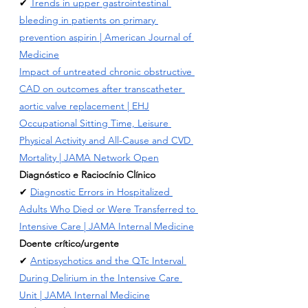
✔ 
Trends in upper gastrointestinal 
bleeding in patients on primary 
prevention aspirin | American Journal of 
Medicine
Impact of untreated chronic obstructive 
CAD on outcomes after transcatheter 
aortic valve replacement | EHJ
Occupational Sitting Time, Leisure 
Physical Activity and All-Cause and CVD 
Mortality | JAMA Network Open
Diagnóstico e Raciocínio Clínico
✔ 
Diagnostic Errors in Hospitalized 
Adults Who Died or Were Transferred to 
Intensive Care | JAMA Internal Medicine
Doente crítico/urgente
✔ 
Antipsychotics and the QTc Interval 
During Delirium in the Intensive Care 
Unit | JAMA Internal Medicine