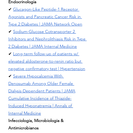
Endocrinologia
✔ 
Glucagon-Like Peptide-1 Receptor 
Agonists and Pancreatic Cancer Risk in 
Type 2 Diabetes | JAMA Network Open
✔ 
Sodium-Glucose Cotransporter 2 
Inhibitors and Nephrolithiasis Risk in Type 
2 Diabetes | JAMA Internal Medicine
✔ 
Long-term follow-up of patients w/ 
elevated aldosterone-to-renin ratio but 
negative confirmatory test | Hypertension
✔ 
Severe Hypocalcemia With 
Denosumab Among Older Female 
Dialysis-Dependent Patients | JAMA
Cumulative Incidence of Thiazide-
Induced Hyponatremia | Annals of 
Internal Medicine
Infecciologia, Microbiologia & 
Antimicrobianos