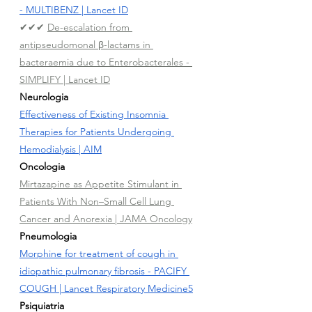
- MULTIBENZ | Lancet ID
✔
✔✔
De-escalation from 
antipseudomonal β-lactams in 
bacteraemia due to Enterobacterales - 
SIMPLIFY | Lancet ID
Neurologia
Effectiveness of Existing Insomnia 
Therapies for Patients Undergoing 
Hemodialysis
 | AIM
Oncologia
Mirtazapine as Appetite Stimulant in 
Patients With Non–Small Cell Lung 
Cancer and Anorexia | JAMA Oncology
Pneumologia
Morphine for treatment of cough in 
idiopathic pulmonary fibrosis - PACIFY 
COUGH | Lancet Respiratory Medicine
5
Psiquiatria