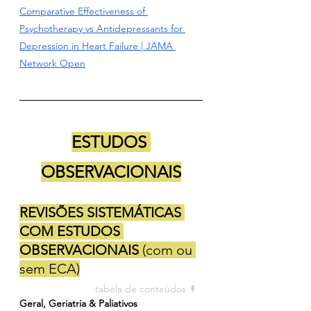
Comparative Effectiveness of 
Psychotherapy vs Antidepressants for 
Depression in Heart Failure | JAMA 
Network Open
ESTUDOS 
OBSERVACIONAIS
REVISÕES SISTEMÁTICAS 
COM ESTUDOS 
OBSERVACIONAIS 
(com ou 
sem ECA)
tabela de conteúdos ↟ 
Geral, Geriatria & Paliativos