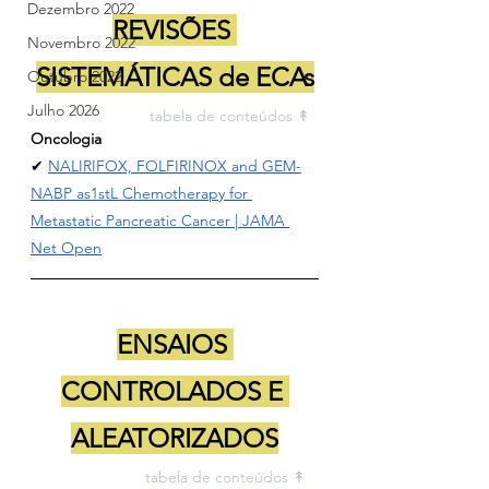
Dezembro 2022
REVISÕES 
Novembro 2022
SISTEMÁTICAS de ECAs
Outubro 2022
Julho 2026
tabela de conteúdos ↟ 
Oncologia
✔ 
NALIRIFOX, FOLFIRINOX and GEM-
NABP as1stL Chemotherapy for 
Metastatic Pancreatic Cancer | JAMA 
Net Open
ENSAIOS 
CONTROLADOS E 
ALEATORIZADOS
tabela de conteúdos ↟ 