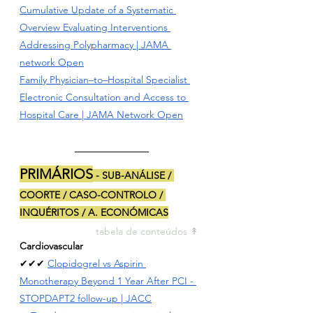
Cumulative Update of a Systematic 
Overview Evaluating Interventions 
Addressing Polypharmacy | JAMA 
network Open
Family Physician–to–Hospital Specialist 
Electronic Consultation and Access to 
Hospital Care | JAMA Network Open
PRIMÁRIOS
 - SUB-ANÁLISE / 
COORTE / CASO-CONTROLO / 
INQUÉRITOS / A. ECONÓMICAS
tabela de conteúdos ↟ 
Cardiovascular
✔✔✔ 
Clopidogrel vs Aspirin 
Monotherapy Beyond 1 Year After PCI - 
STOPDAPT2 follow-up | JACC