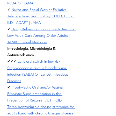
REDAPS | JAMA
✔ 
Nurse and Social Worker Palliative 
Telecare Team and QoL w/ COPD, HF or 
ILD - ADAPT | JAMA
✔ 
Using Behavioral Economics to Reduce 
Low-Value Care Among Older Adults | 
JAMA Internal Medicine
Infecciologia, Microbiologia & 
Antimicrobianos
✔✔✔ 
Early oral switch in low-risk 
Staphylococcus aureus bloodstream 
infection (SABATO | Lancet Infectious 
Diseases
✔ 
Prophylactic Oral and/or Vaginal 
Probiotic Supplementation in the 
Prevention of Recurrent UTI | CID
Three benznidazole dosing strategies for 
adults living with chronic Chagas disease 