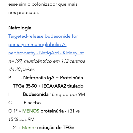
esse sim o colonizador que mais 
nos preocupa.
Nefrologia
Targeted-release budesonide for 
primary immunoglobulin A 
nephropathy - NefIgArd - Kidney Int
n=199, multicêntrico em 112 centros 
de 20 países
P        - 
Nefropatia IgA
 + 
Proteinúria
+ 
TFGe 35-90
 + 
iECA/ARA2 titulado
I         - 
Budesonida 
16mg qd por 9M
C        - Placebo
O 1º » 
MENOS 
proteinúria
 - ↓31 vs 
↓5 % aos 9M
    2º » 
Menor 
redução de TFGe
 - 