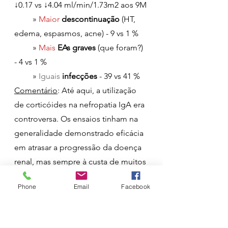
↓0.17 vs ↓4.04 ml/min/1.73m2 aos 9M
» 
Maior 
descontinuação 
(HT, 
edema, espasmos, acne) - 9 vs 1 % 
         » 
Mais 
EAs graves
 (que foram?) 
- 4 vs 1 %
         » 
Iguais 
infecções 
- 39 vs 41 %
Comentário
: Até aqui, a utilização 
de corticóides na nefropatia IgA era 
controversa. Os ensaios tinham na 
generalidade demonstrado eficácia 
em atrasar a progressão da doença 
renal, mas sempre à custa de muitos 
efeitos adversos, sobretudo 
Phone
Email
Facebook
infecções. Esta nova utilização de
budesonido de libertação intestinal
parece 
manter a eficácia
 já 
sem o 