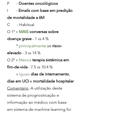
P       -
 Doentes oncológicos
I        - 
Emails com base em predição 
de mortalidade a 6M
C       - Habitual
O 1º » 
MAIS 
conversas sobre 
doença grave
 - 1 vs 4 %
         * 
principalmente 
se 
risco-
elevado
 - 3 vs 14 %
O 2º » 
Menos 
terapia sistémica em 
fim-de-vida
 - 7.5 vs 10.4 %
         » 
Iguais 
dias de internamento
, 
dias em UCI
 e 
mortalidade hospitalar
Comentário
: A utilização deste 
sistema de prognosticação e 
informação ao médico com base 
em sistema de machine learning foi 