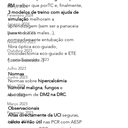
RM
 melhor que porTC e, finalmente, 
Março 2024
3 modelos de treino com ajuda de 
Fevereiro 2024
simulação
 melhoram a 
Janeiro 2024
aprendizagem (sem ser a panaceia 
para todos os males...), 
Dezembro 2023
nomeadamente entubação com 
Novembro 2023
fibra óptica eco-guiado, 
Outubro 2023
cricoidectomia eco-guiado e ETE 
Agosto/Setembro 2023
(...eco-baseado...)
Julho 2023
Normas
Junho 2023
Normas sobre 
hipercalcémia 
Maio 2023
humoral maligna
, 
fungos
 e 
abordagem de 
DM2 na DRC
.
Abril 2023
Março 2023
Observacionais
Fevereiro 2023
Altas directamente da UCI 
seguras, 
Janeiro 2023
cálcio ev não útil 
nas PCR com AESP 