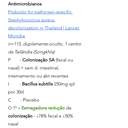
Antimicrobianos
Probiotic for pathogen-specific 
Staphylococcus aureus 
decolonisation in Thailand | Lancet 
Microbe
n=115, duplamente-oculto, 1 centro 
da Tailândia (Songkhla)
P        - 
Colonização SA
 (fecal ou 
nasal) + sem d. intestinal, 
internamento ou abt recentes
I         - 
Bacillus subtilis
 250mg qd 
por 30d
C        - Placebo
O 1º » 
Esmagadora 
redução
 de 
colonização
 - ↓78% fecal e ↓50% 
nasal