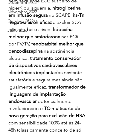
nem sequer se ECG suspeito de 
Dezembro 2022
hiperK ou isquémia, 
nitroglicerina 
Novembro 2022
em infusão segura
 no SCAPE, 
hs-Tn 
Outubro 2022
negativa às 6h eficaz
 a excluir SCA 
nos não-baixo-risco, 
lidocaína 
Julho 2026
melhor que amiodarona 
nas PCR 
por FV/TV, f
enobarbital melhor que 
benzodiazepina
 na abstinência 
alcoólica,
 tratamento conservador 
de dispositivos cardiovasculares 
electrónicos implantados
 bastante 
satisfatória e segura mas ainda não 
igualmente eficaz, 
transformador de 
linguagem de implantação 
endovascular
 potencialmente 
revolucionário e 
TC-multicorte de 
nova geração para exclusão de HSA 
com sensibilidade 100% até às 24-
48h (classicamente conceito de só 