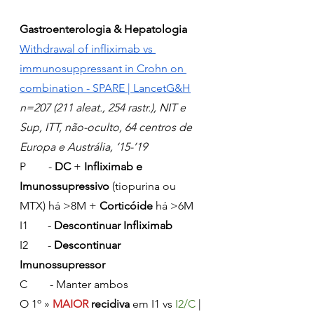
Gastroenterologia & Hepatologia
Withdrawal of infliximab vs 
immunosuppressant in Crohn on 
combination - SPARE | LancetG&H
n=207 (211 aleat., 254 rastr.), NIT e 
Sup, ITT, não-oculto, 64 centros de 
Europa e Austrália, ‘15-’19
P        - 
DC 
+ 
Infliximab e 
Imunossupressivo
 (tiopurina ou 
MTX) há >8M + 
Corticóide
 há >6M
I1       - 
Descontinuar Infliximab
I2       - 
Descontinuar 
Imunossupressor
C        - Manter ambos
O 1º » 
MAIOR
recidiva
 em I1 vs 
I2/C
 | 