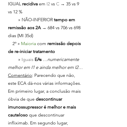
IGUAL 
recidiva
 em 
I2 
vs 
C 
→ 35 vs 9 
vs 12 %
         » 
NÃO-INFERIOR
 tempo em 
remissão aos 2A
 → 684 vs 706 vs 698 
dias (MI 35d)
    2º » 
Maioria 
com 
remissão depois 
de re-iniciar tratamento
         » 
Iguais 
EAs
…numericamente 
melhor em I1 e ainda melhor em I2…
Comentário
: Parecendo que não, 
este ECA dá-nos várias informações. 
Em primeiro lugar, a conclusão mais 
óbvia de que 
descontinuar 
imunossupressor é melhor e mais 
cauteloso
 que descontinuar 
infliximab. Em segundo lugar, 