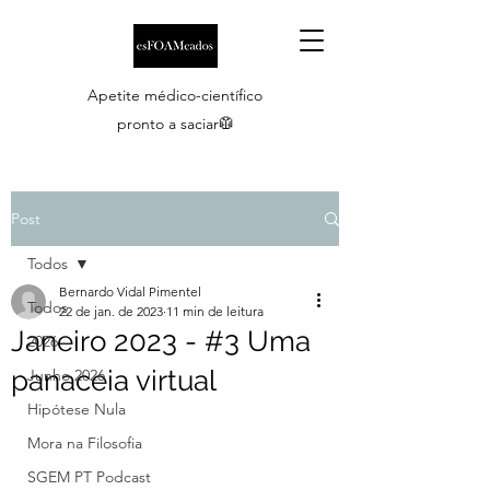
Apetite médico-científico
pronto a saciar🥼
Post
Todos
Bernardo Vidal Pimentel
Todos
22 de jan. de 2023
11 min de leitura
Janeiro 2023 - #3 Uma
2026
panaceia virtual
Junho 2026
Hipótese Nula
Mora na Filosofia
SGEM PT Podcast