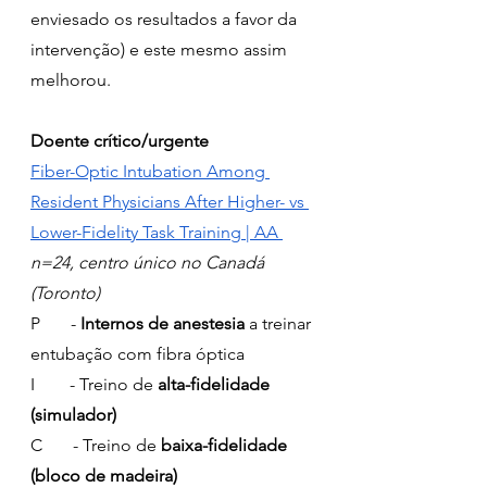
enviesado os resultados a favor da 
intervenção) e este mesmo assim 
melhorou.
Doente crítico/urgente
Fiber-Optic Intubation Among 
Resident Physicians After Higher- vs 
Lower-Fidelity Task Training | AA 
n=24, centro único no Canadá 
(Toronto)
P       - 
Internos de anestesia
 a treinar 
entubação com fibra óptica
I        - Treino de 
alta-fidelidade 
(simulador)
C       - Treino de 
baixa-fidelidade 
(bloco de madeira)