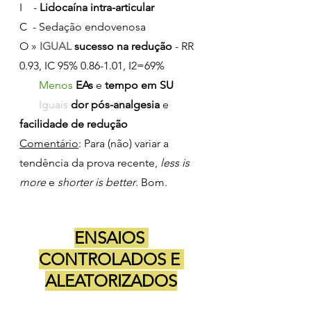
I    - 
Lidocaína intra-articular
C  - Sedação endovenosa
O » 
IGUAL 
sucesso na redução
 - RR 
0.93, IC 95% 0.86-1.01, I2=69%
Menos 
EAs 
e 
tempo em SU
Iguais 
dor pós-analgesia
 e 
facilidade de redução
Comentário
: Para (não) variar a 
tendência da prova recente, 
less is 
more
 e 
shorter is better
. Bom.
ENSAIOS 
CONTROLADOS E 
ALEATORIZADOS