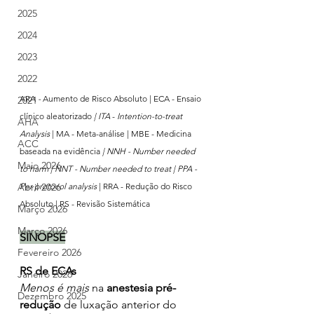
2025
2024
2023
2022
ARA 
-
 Aumento de Risco Absoluto | ECA - Ensaio 
2021
clínico aleatorizado 
| ITA 
- 
Intention-to-treat 
AHA
Analysis
 | MA - Meta-análise | MBE - Medicina 
ACC
baseada na evidência
 | NNH - Number needed 
Maio 2026
to harm | NNT - Number needed to treat | PPA - 
Per protocol analysis 
| RRA - Redução do Risco 
Abril 2026
Absoluto | RS - Revisão Sistemática
Março 2026
Março 2026
SINOPSE
Fevereiro 2026
RS de ECAs
Janeiro 2026
Menos é mais
 na 
anestesia pré-
Dezembro 2025
redução
 de luxação anterior do 