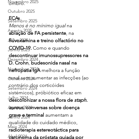
Novembro 2025
ombro.
Outubro 2025
ECAs
Setembro 2025
Menos é no mínimo igual
 na 
Agosto 2025
ablação de FA persistente
, na 
Julho 2025
fluvoxamina e treino olfactório no 
COVID-19.
 Como e quando 
Junho 2025
descontinuar imunossupressores na 
Dezembro 2024
D. Crohn
, 
budesonida nasal na 
Novembro 2024
nefropatia IgA
 melhora a função 
renal sem aumentar as infecções (ao 
Outubro 2024
contrário dos corticóides 
Setembro 2024
sistémicos), próbiótico eficaz em 
Julho 2024
descolonizar a nossa flora de 
staph. 
aureus
, 
conversas sobre doença 
Agosto 2024
grave e terminal
 aumentam a 
Junho 2024
qualidade do cuidado médico, 
Maio 2024
radioterapia estereotáctica para 
Abril 2024
carcinoma da próstata guiada por 