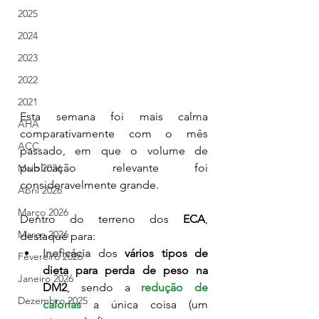
2025
2024
2023
2022
2021
Esta semana foi mais calma 
AHA
comparativamente com o mês 
ACC
passado, em que o volume de 
publicação relevante foi 
Maio 2026
consideravelmente grande.
Abril 2026
Março 2026
Dentro do terreno dos 
ECA
, 
Março 2026
destaque para:
Ineficácia
 dos 
vários tipos de 
Fevereiro 2026
dieta para perda de peso na 
Janeiro 2026
DM2
, sendo a 
redução de 
Dezembro 2025
calorias
 a única coisa (um 