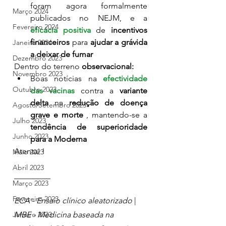
foram agora formalmente 
Março 2024
publicados no NEJM, e a 
Fevereiro 2024
eficácia positiva
 de 
incentivos 
financeiros
 para 
ajudar a grávida 
Janeiro 2024
a deixar de fumar
Dezembro 2023
Dentro do terreno
 observacional:
Novembro 2023
Boas notícias na 
efectividade 
Outubro 2023
das vacinas
 contra a 
variante 
delta 
na 
redução de doença 
Agosto/Setembro 2023
grave e morte 
, mantendo-se a 
Julho 2023
tendência de superioridade 
Junho 2023
para a Moderna
Atentai !
Maio 2023
Abril 2023
_________
Março 2023
Fevereiro 2023
ECA - Ensaio clínico aleatorizado
 | 
Janeiro 2023
MBE - Medicina baseada na 