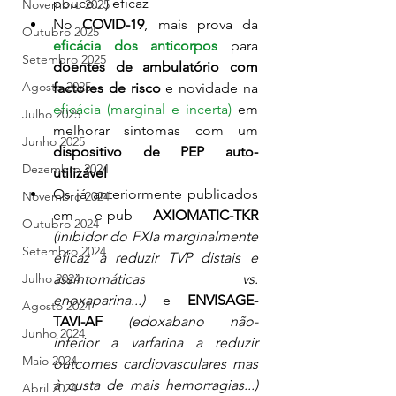
pouco...) eficaz
Novembro 2025
No 
COVID-19
, mais prova da 
Outubro 2025
eficácia dos anticorpos
 para 
Setembro 2025
doentes de ambulatório com 
Agosto 2025
factores de risco
 e novidade na 
eficácia (marginal e incerta)
 em 
Julho 2025
melhorar sintomas com um
Junho 2025
dispositivo de PEP auto-
Dezembro 2024
utilizável
Os já anteriormente publicados 
Novembro 2024
em e-pub 
AXIOMATIC-TKR 
Outubro 2024
(inibidor do FXIa marginalmente 
Setembro 2024
eficaz a reduzir TVP distais e 
Julho 2024
assintomáticas vs. 
enoxaparina...)
 e 
ENVISAGE-
Agosto 2024
TAVI-AF 
(edoxabano não-
Junho 2024
inferior a varfarina a reduzir 
Maio 2024
outcomes cardiovasculares mas 
à custa de mais hemorragias...) 
Abril 2024