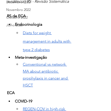
evidência
 | 
RS - Revisão Sistemática
Dezembro 2022
Novembro 2022
RS de ECA
Outubro 2022
Endocrinologia
Julho 2026
Diets for weight 
management in adults with 
type 2 diabetes
Meta-investigação
Conventional vs network 
MA about antibiotic 
prophylaxis in cancer and 
HSCT
ECA
COVID-19
REGEN-COV in high-risk 