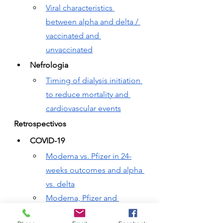
Viral characteristics 
between alpha and delta / 
vaccinated and 
unvaccinated
Nefrologia
Timing of dialysis initiation 
to reduce mortality and 
cardiovascular events
Retrospectivos
COVID-19
Moderna vs. Pfizer in 24-
weeks outcomes and alpha 
vs. delta
Moderna, Pfizer and 
Janssen effectiveness 