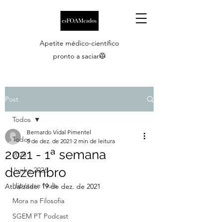
Apetite médico-científico
pronto a saciar🥼
Post
Todos
Bernardo Vidal Pimentel
Todos
5 de dez. de 2021
2 min de leitura
2021 - 1ª semana
2026
dezembro
Junho 2026
Hipótese Nula
Atualizado:
19 de dez. de 2021
Mora na Filosofia
SGEM PT Podcast