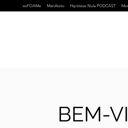
esFOAMe
Manifesto
Hipótese Nula PODCAST
Mor
BEM-V