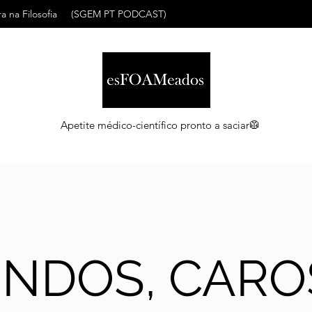
a na Filosofia
(SGEM PT PODCAST)
Apetite médico-científico pronto a saciar🥼
INDOS, CARO