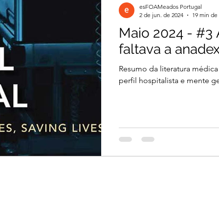
esFOAMeados Portugal
2 de jun. de 2024
19 min de 
Maio 2024 - #3 
il 2026
Março 2026
Março 2026
faltava a anade
Resumo da literatura médica
2026
Dezembro 2025
Novembro 2025
perfil hospitalista e mente ge
 2025
Agosto 2025
Julho 2025
2024
Novembro 2024
Outubro 2024
024