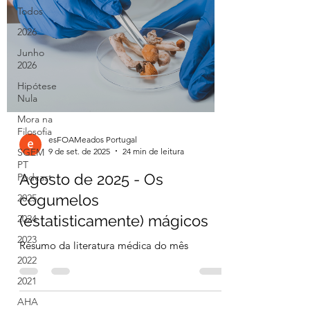
Todos
2026
Junho
2026
Hipótese
Nula
Mora na
Filosofia
esFOAMeados Portugal
9 de set. de 2025
24 min de leitura
SGEM
PT
Agosto de 2025 - Os
Podcast
cogumelos
2025
(estatisticamente) mágicos
2024
2023
Resumo da literatura médica do mês
2022
2021
AHA