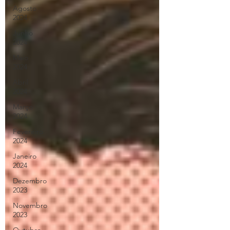
Agosto
2024
Junho
2024
Maio
2024
Abril
2024
Março
2024
Fevereiro
2024
Janeiro
2024
Dezembro
2023
Novembro
2023