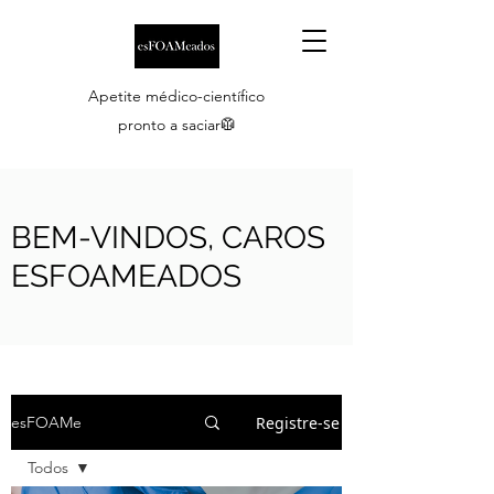
Apetite médico-científico
pronto a saciar🥼
BEM-VINDOS, CAROS
ESFOAMEADOS
Registre-se
esFOAMe
Todos