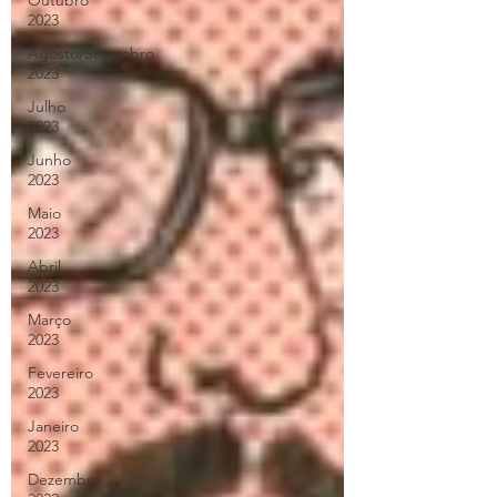
Outubro
2023
Agosto/Setembro
2023
Julho
2023
Junho
2023
Maio
2023
Abril
2023
Março
2023
Fevereiro
2023
Janeiro
2023
Dezembro