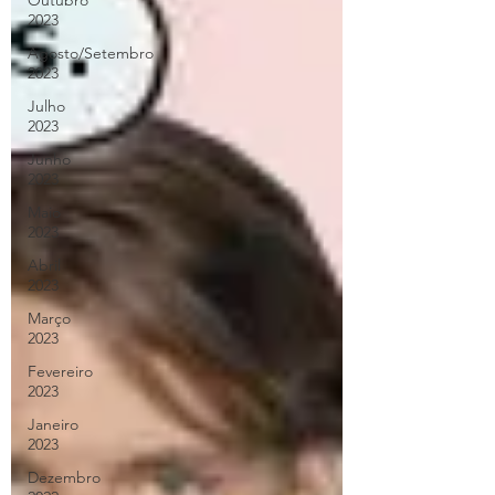
Outubro
2023
Agosto/Setembro
2023
Julho
2023
Junho
2023
Maio
2023
Abril
2023
Março
2023
Fevereiro
2023
Janeiro
2023
Dezembro