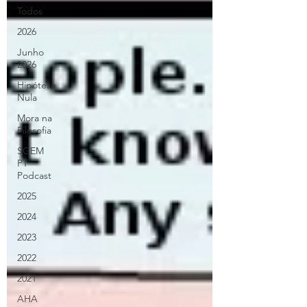
Todos
2026
Junho
2026
Hipótese
Nula
Mora na
Filosofia
SGEM
PT
Podcast
2025
2024
2023
2022
2021
AHA