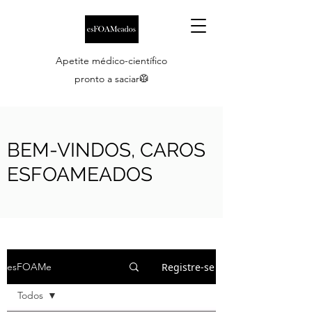
Apetite médico-científico
pronto a saciar🥼
BEM-VINDOS, CAROS
ESFOAMEADOS
Registre-se
esFOAMe
Todos