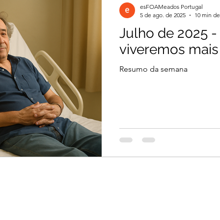
esFOAMeados Portugal
5 de ago. de 2025
10 min de
Julho de 2025 - 
il 2026
Março 2026
Março 2026
viveremos mais
Resumo da semana
2026
Dezembro 2025
Novembro 2025
 2025
Agosto 2025
Julho 2025
2024
Novembro 2024
Outubro 2024
024