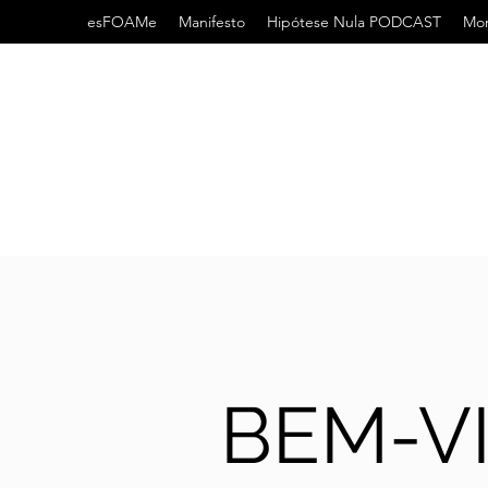
esFOAMe
Manifesto
Hipótese Nula PODCAST
Mor
BEM-V