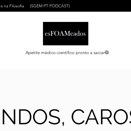
a na Filosofia
(SGEM PT PODCAST)
Apetite médico-científico pronto a saciar🥼
INDOS, CARO