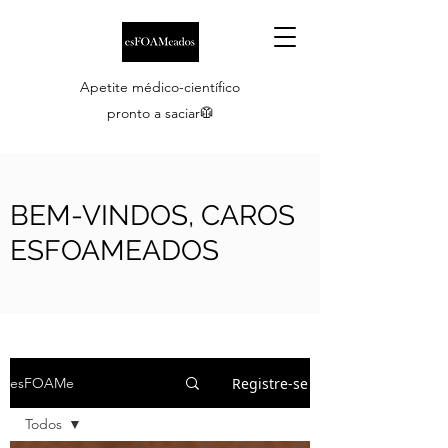
Apetite médico-científico
pronto a saciar🥼
BEM-VINDOS, CAROS
ESFOAMEADOS
Registre-se
esFOAMe
Todos