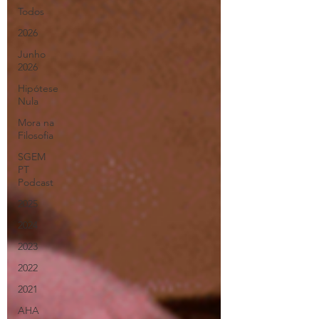
Todos
2026
Junho
2026
Hipótese
Nula
Mora na
Filosofia
SGEM
PT
Podcast
2025
2024
2023
2022
2021
AHA