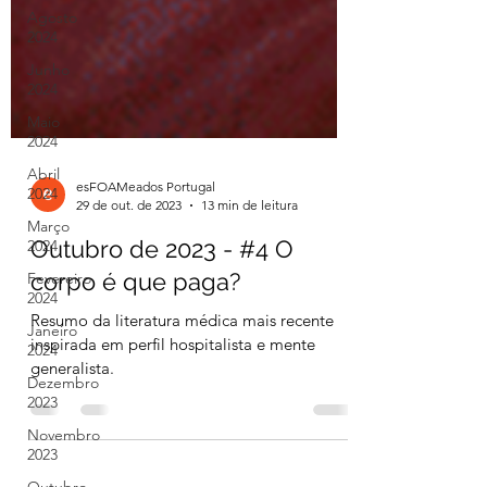
Agosto
2024
Junho
2024
Maio
2024
Abril
2024
Março
2024
esFOAMeados Portugal
29 de out. de 2023
13 min de leitura
Fevereiro
2024
Outubro de 2023 - #4 O
Janeiro
corpo é que paga?
2024
Dezembro
Resumo da literatura médica mais recente
2023
inspirada em perfil hospitalista e mente
generalista.
Novembro
2023