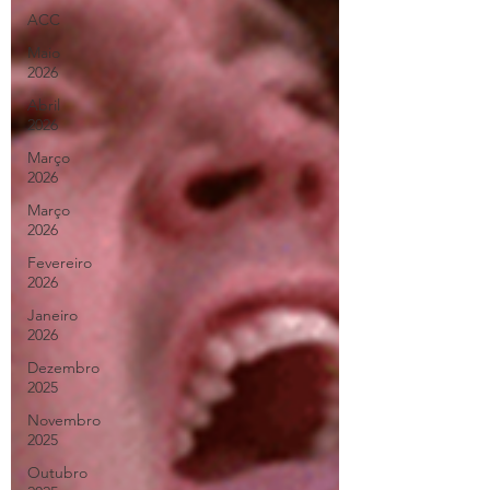
ACC
Maio
2026
Abril
2026
Março
2026
Março
2026
Fevereiro
2026
Janeiro
2026
Dezembro
2025
Novembro
2025
Outubro