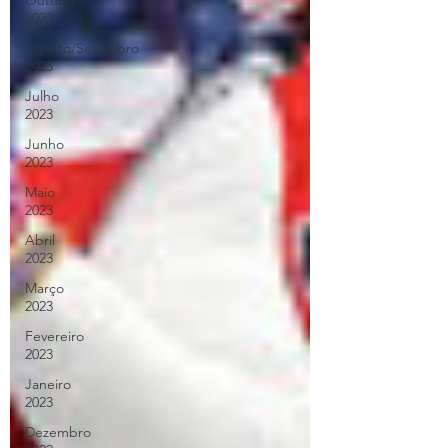
Outubro
2023
Agosto/Setembro
2023
Julho
2023
Junho
2023
Maio
2023
Abril
2023
Março
2023
Fevereiro
2023
Janeiro
2023
Dezembro