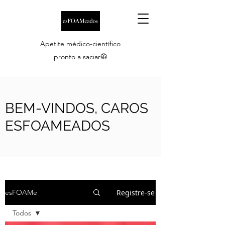
Apetite médico-científico
pronto a saciar🥼
BEM-VINDOS, CAROS
ESFOAMEADOS
Registre-se
esFOAMe
Todos