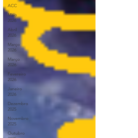
ACC
Maio
2026
Abril
2026
Março
2026
Março
2026
Fevereiro
2026
Janeiro
2026
Dezembro
2025
Novembro
2025
Outubro