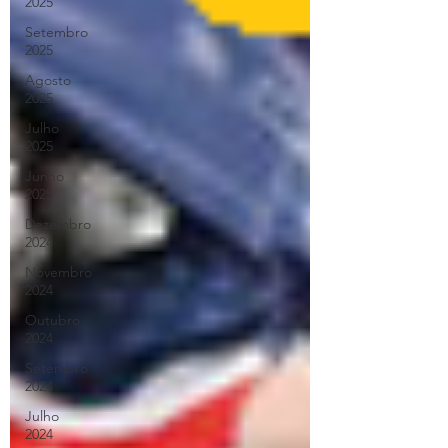
2025
Setembro
2025
Agosto
2025
Julho
2025
Junho
2025
Dezembro
2024
Novembro
2024
Outubro
2024
Setembro
2024
Julho
2024