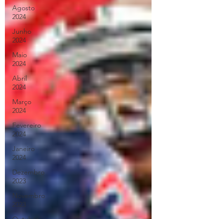
Agosto
2024
Junho
2024
Maio
2024
Abril
2024
Março
2024
Fevereiro
2024
Janeiro
2024
Dezembro
2023
Novembro
2023