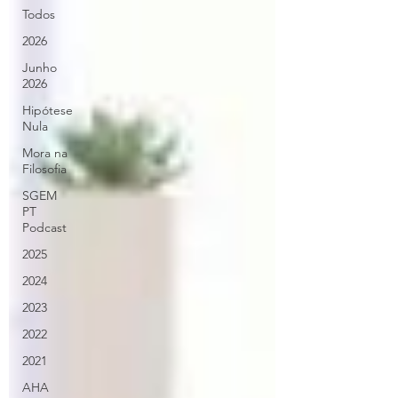
Todos
2026
Junho
2026
Hipótese
Nula
Mora na
Filosofia
SGEM
PT
Podcast
2025
2024
2023
2022
2021
AHA