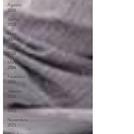
Agosto
2024
Junho
2024
Maio
2024
Abril
2024
Março
2024
Fevereiro
2024
Janeiro
2024
Dezembro
2023
Novembro
2023