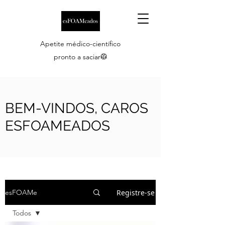
Apetite médico-científico
pronto a saciar🥼
BEM-VINDOS, CAROS
ESFOAMEADOS
Registre-se
esFOAMe
Todos