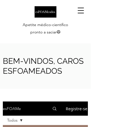
Apetite médico-científico
pronto a saciar🥼
BEM-VINDOS, CAROS
ESFOAMEADOS
Registre-se
esFOAMe
Todos