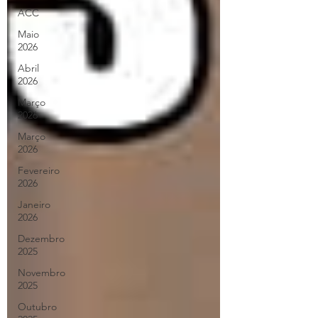
ACC
Maio
2026
Abril
2026
Março
2026
Março
2026
Fevereiro
2026
Janeiro
2026
Dezembro
2025
Novembro
2025
Outubro