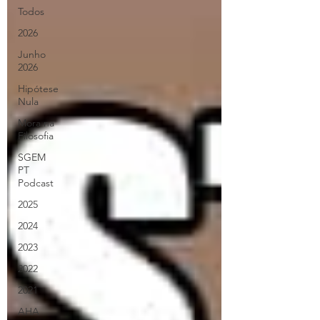
Todos
2026
Junho
2026
Hipótese
Nula
Mora na
Filosofia
SGEM
PT
Podcast
2025
2024
2023
2022
2021
AHA