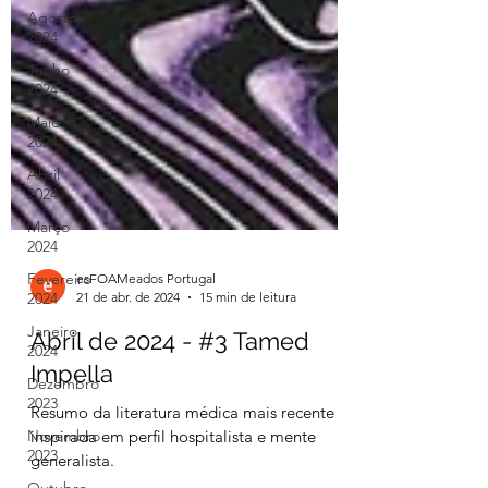
Agosto
2024
Junho
2024
Maio
2024
Abril
2024
Março
2024
Fevereiro
2024
Janeiro
esFOAMeados Portugal
2024
21 de abr. de 2024
15 min de leitura
Dezembro
Abril de 2024 - #3 Tamed
2023
Impella
Novembro
2023
Resumo da literatura médica mais recente