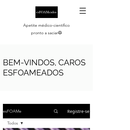
Apetite médico-científico
pronto a saciar🥼
BEM-VINDOS, CAROS
ESFOAMEADOS
Registre-se
esFOAMe
Todos