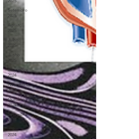
2025
Setembro
2025
Agosto
2025
Julho
2025
Junho
2025
Dezembro
2024
Novembro
2024
Outubro
2024
Setembro
2024
Julho
2024