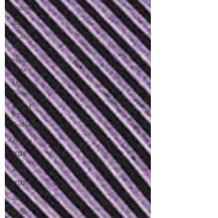
Todos
2026
Junho
2026
Hipótese
Nula
Mora na
Filosofia
SGEM
PT
Podcast
2025
2024
2023
2022
2021
AHA