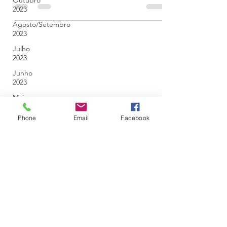
Outubro
inspirada em perfil hospitalista e mente
2023
generalista.
Agosto/Setembro
2023
Julho
2023
Junho
2023
Maio
2023
Phone
Email
Facebook
Abril
2023
Março
2023
Fevereiro
2023
Janeiro
2023
Dezembro