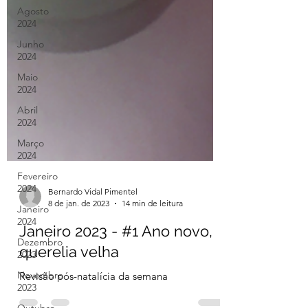
Agosto
2024
Junho
2024
Maio
2024
Abril
2024
Março
2024
Fevereiro
2024
Janeiro
2024
Bernardo Vidal Pimentel
8 de jan. de 2023
14 min de leitura
Dezembro
2023
Janeiro 2023 - #1 Ano novo,
Novembro
querelia velha
2023
Revisão pós-natalícia da semana