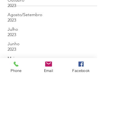
Outubro
2023
Agosto/Setembro
2023
Julho
2023
Junho
2023
Maio
2023
Phone
Email
Facebook
Abril
2023
Março
2023
Fevereiro
2023
Janeiro
2023
Dezembro