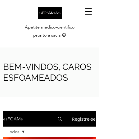
Apetite médico-científico
pronto a saciar🥼
BEM-VINDOS, CAROS
ESFOAMEADOS
Registre-se
esFOAMe
Todos