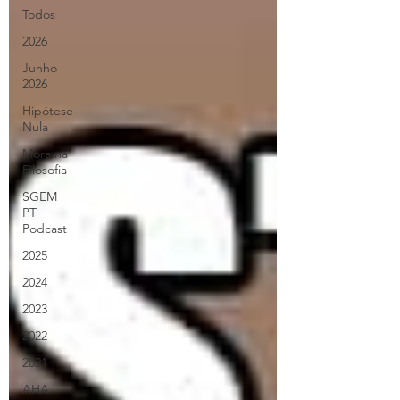
Todos
2026
Junho
2026
Hipótese
Nula
Mora na
Filosofia
SGEM
PT
Podcast
2025
2024
2023
2022
2021
AHA