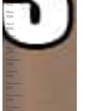
ACC
Maio
2026
Abril
2026
Março
2026
Março
2026
Fevereiro
2026
Janeiro
2026
Dezembro
2025
Novembro
2025
Outubro