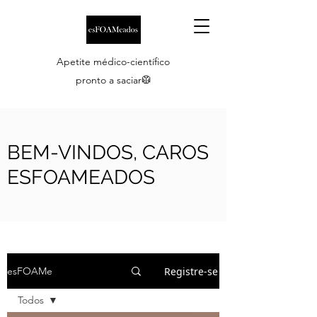
Apetite médico-científico
pronto a saciar🥼
BEM-VINDOS, CAROS
ESFOAMEADOS
Registre-se
esFOAMe
Todos