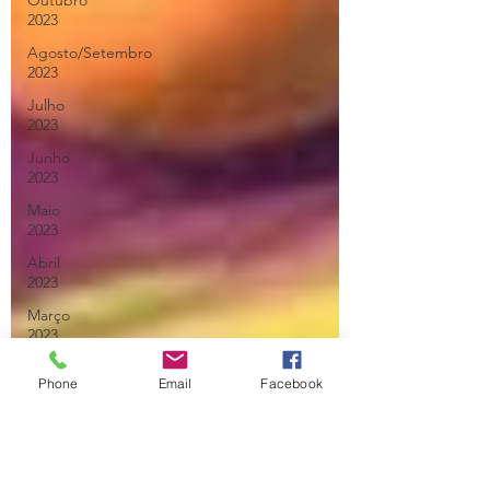
Outubro
2023
Agosto/Setembro
2023
Julho
2023
Junho
2023
Maio
2023
Abril
2023
Março
2023
Fevereiro
Phone
Email
Facebook
2023
Janeiro
2023
Dezembro