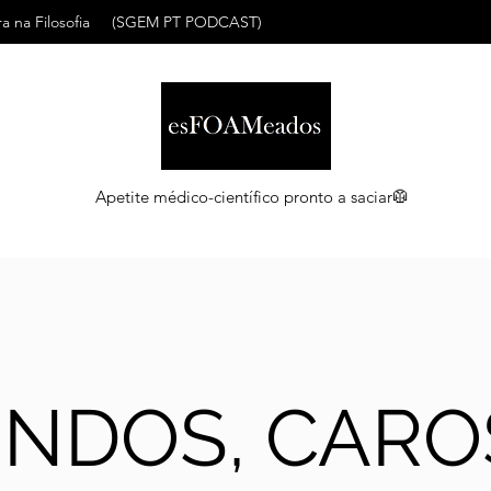
a na Filosofia
(SGEM PT PODCAST)
Apetite médico-científico pronto a saciar🥼
INDOS, CARO