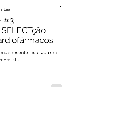
leitura
- #3
a SELECTção
árdiofármacos
 mais recente inspirada em
neralista.