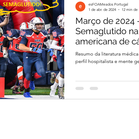
esFOAMeados Portugal
1 de abr. de 2024
12 min de 
Março de 2024 
il 2026
Março 2026
Março 2026
Semaglutido n
americana de c
2026
Dezembro 2025
Novembro 2025
Resumo da literatura médica
perfil hospitalista e mente ge
 2025
Agosto 2025
Julho 2025
2024
Novembro 2024
Outubro 2024
024