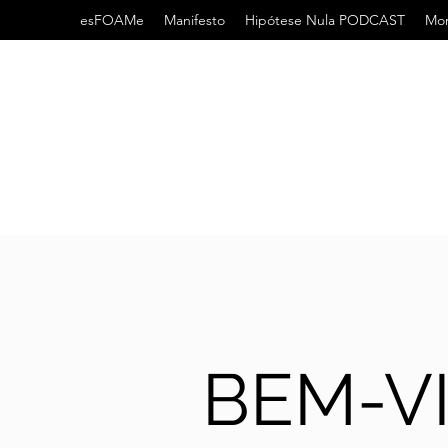
esFOAMe
Manifesto
Hipótese Nula PODCAST
Mor
BEM-V