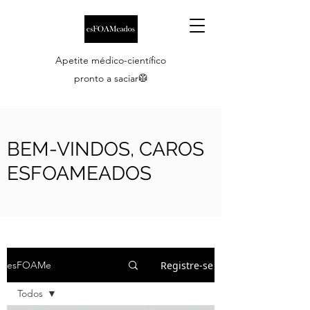
Apetite médico-científico
pronto a saciar🥼
BEM-VINDOS, CAROS
ESFOAMEADOS
Registre-se
esFOAMe
Todos