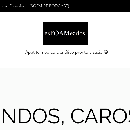
a na Filosofia
(SGEM PT PODCAST)
Apetite médico-científico pronto a saciar🥼
INDOS, CARO