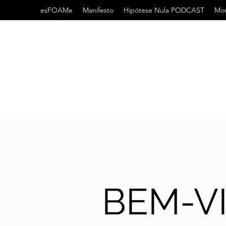
esFOAMe
Manifesto
Hipótese Nula PODCAST
Mor
BEM-V