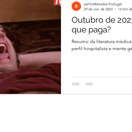
esFOAMeados Portugal
29 de out. de 2023
13 min de
Outubro de 202
il 2026
Março 2026
Março 2026
que paga?
Resumo da literatura médica
2026
Dezembro 2025
Novembro 2025
perfil hospitalista e mente ge
 2025
Agosto 2025
Julho 2025
2024
Novembro 2024
Outubro 2024
024