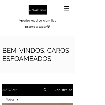
Apetite médico-científico
pronto a saciar🥼
BEM-VINDOS, CAROS
ESFOAMEADOS
Registre-se
esFOAMe
Todos