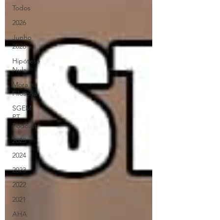
Todos
2026
Junho
2026
Hipótese
Nula
Mora na
Filosofia
SGEM
PT
Podcast
2025
2024
2023
2022
2021
AHA