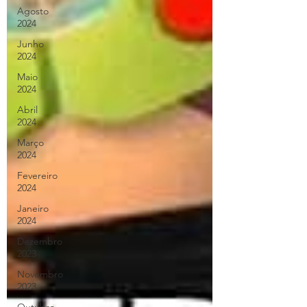
Agosto
2024
Junho
2024
Maio
2024
Abril
2024
Março
2024
Fevereiro
2024
Janeiro
2024
Dezembro
2023
Novembro
2023