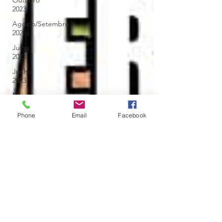
Outubro
2023
Agosto/Setembro
2023
Julho
2023
Junho
2023
Maio
2023
Phone
Email
Facebook
Abril
2023
Março
2023
Fevereiro
2023
Janeiro
2023
Dezembro