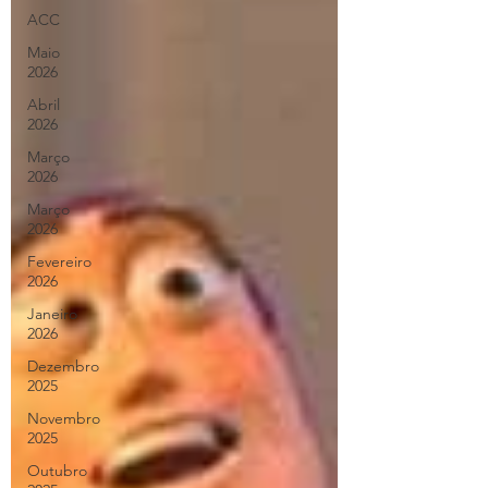
ACC
Maio
2026
Abril
2026
Março
2026
Março
2026
Fevereiro
2026
Janeiro
2026
Dezembro
2025
Novembro
2025
Outubro