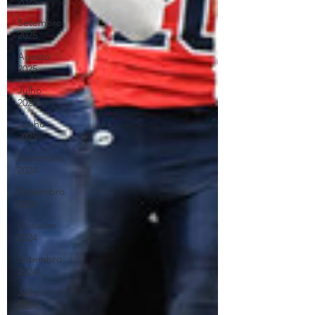
2025
Setembro
2025
Agosto
2025
Julho
2025
Junho
2025
Dezembro
2024
Novembro
2024
Outubro
2024
Setembro
2024
Julho
2024