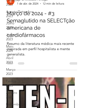
Outubro
2023
Agosto/Setembro
esFOAMeados Portugal
2023
1 de abr. de 2024
12 min de leitura
Julho
Março de 2024 - #3
2023
Semaglutido na SELECTção
Junho
americana de
2023
cárdiofármacos
Maio
2023
Resumo da literatura médica mais recente
Abril
inspirada em perfil hospitalista e mente
2023
generalista.
Março
2023
Fevereiro
2023
Janeiro
2023
Dezembro