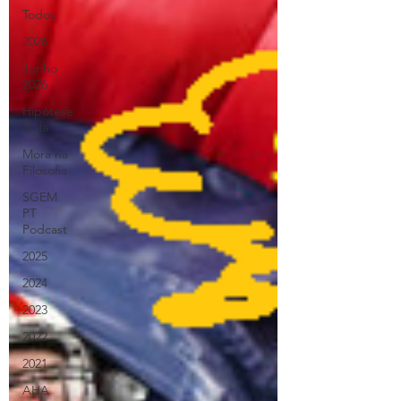
Todos
2026
Junho
2026
Hipótese
Nula
Mora na
Filosofia
SGEM
PT
Podcast
2025
2024
2023
2022
2021
AHA