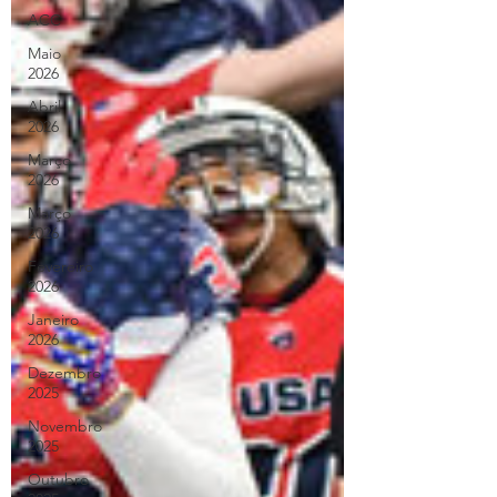
ACC
Maio
2026
Abril
2026
Março
2026
Março
2026
Fevereiro
2026
Janeiro
2026
Dezembro
2025
Novembro
2025
Outubro