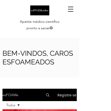
Apetite médico-científico
pronto a saciar🥼
BEM-VINDOS, CAROS
ESFOAMEADOS
Registre-se
esFOAMe
Todos