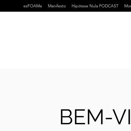
esFOAMe
Manifesto
Hipótese Nula PODCAST
Mor
BEM-V