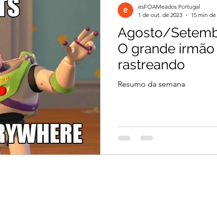
esFOAMeados Portugal
1 de out. de 2023
15 min de 
Agosto/Setembr
il 2026
Março 2026
Março 2026
O grande irmão 
rastreando
2026
Dezembro 2025
Novembro 2025
Resumo da semana
 2025
Agosto 2025
Julho 2025
2024
Novembro 2024
Outubro 2024
024