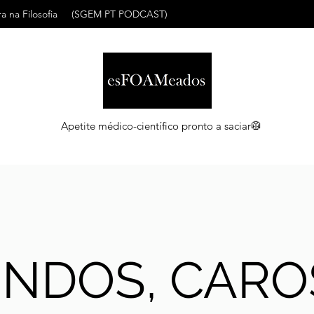
a na Filosofia
(SGEM PT PODCAST)
Apetite médico-científico pronto a saciar🥼
INDOS, CARO