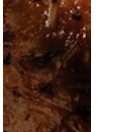
Agosto
2024
Junho
2024
Maio
2024
Abril
2024
Março
2024
Fevereiro
2024
Janeiro
2024
Dezembro
2023
Novembro
2023