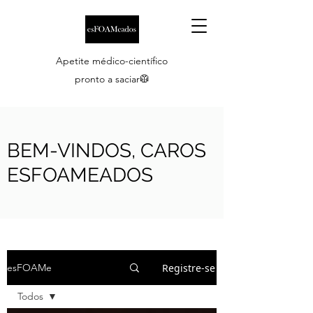
Apetite médico-científico
pronto a saciar🥼
BEM-VINDOS, CAROS
ESFOAMEADOS
Registre-se
esFOAMe
Todos