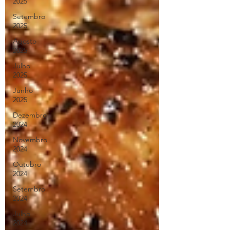
2025
Setembro
2025
Agosto
2025
Julho
2025
Junho
2025
Dezembro
2024
Novembro
2024
Outubro
2024
Setembro
2024
Julho
2024