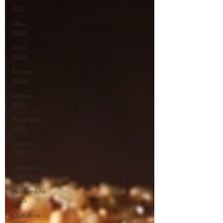
ACC
Maio
2026
Abril
2026
Março
2026
Março
2026
Fevereiro
2026
Janeiro
2026
Dezembro
2025
Novembro
2025
Outubro