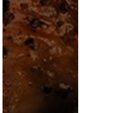
Outubro
2023
Agosto/Setembro
2023
Julho
2023
Junho
2023
Maio
2023
Abril
2023
Março
2023
Fevereiro
2023
Janeiro
2023
Dezembro