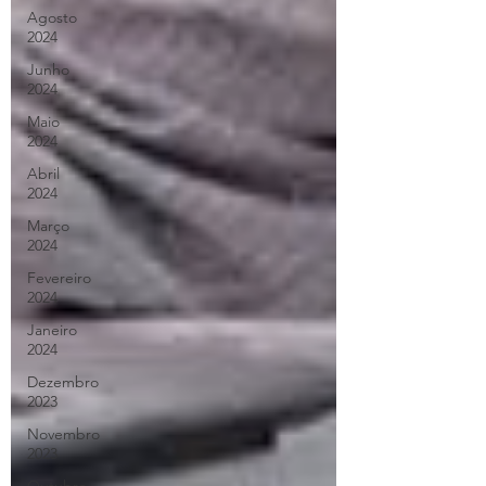
Agosto
2024
Junho
2024
Maio
2024
Abril
2024
Março
2024
Fevereiro
2024
Janeiro
2024
Dezembro
2023
Novembro
2023