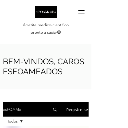
Apetite médico-científico
pronto a saciar🥼
BEM-VINDOS, CAROS
ESFOAMEADOS
Registre-se
esFOAMe
Todos