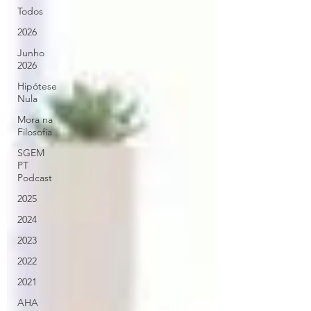
Todos
2026
Junho
2026
Hipótese
Nula
Mora na
Filosofia
SGEM
PT
Podcast
2025
2024
2023
2022
2021
AHA