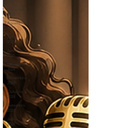
2025
Setembro
2025
Agosto
2025
Julho
2025
Junho
2025
Dezembro
2024
Novembro
2024
Outubro
2024
Setembro
2024
Julho
2024