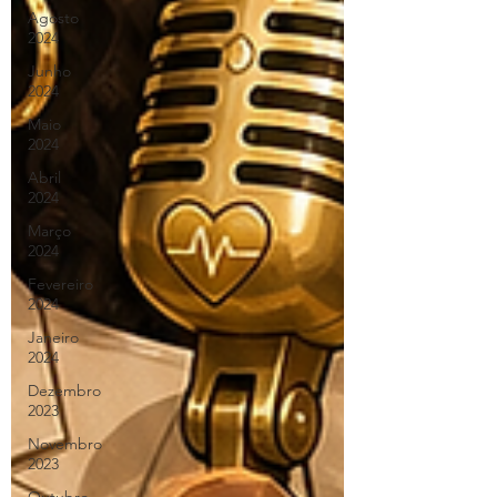
Agosto
2024
Junho
2024
Maio
2024
Abril
2024
Março
2024
Fevereiro
2024
Janeiro
2024
Dezembro
2023
Novembro
2023