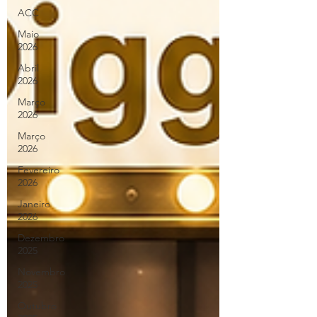
ACC
Maio
2026
Abril
2026
Março
2026
Março
2026
Fevereiro
2026
Janeiro
2026
Dezembro
2025
Novembro
2025
Outubro