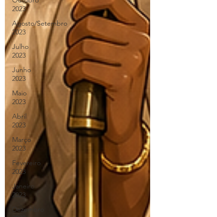
Outubro
2023
Agosto/Setembro
2023
Julho
2023
Junho
2023
Maio
2023
Abril
2023
Março
2023
Fevereiro
2023
Janeiro
2023
Dezembro