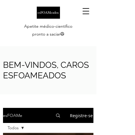
Apetite médico-científico
pronto a saciar🥼
BEM-VINDOS, CAROS
ESFOAMEADOS
Registre-se
esFOAMe
Todos