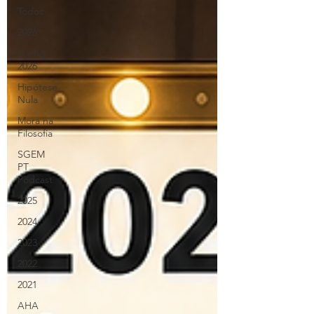
Todos
2026
Junho
2026
Hipótese
Nula
Mora na
Filosofia
SGEM
PT
Podcast
2025
2024
2023
2022
2021
AHA