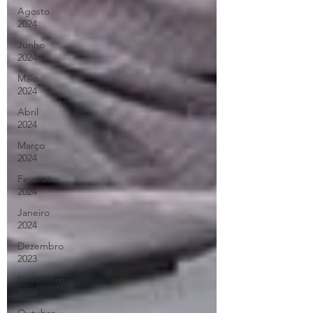
Agosto
2024
Junho
2024
Maio
2024
Abril
2024
Março
2024
Fevereiro
2024
Janeiro
2024
Dezembro
2023
Novembro
2023