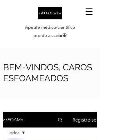
Apetite médico-científico
pronto a saciar🥼
BEM-VINDOS, CAROS
ESFOAMEADOS
Registre-se
esFOAMe
Todos