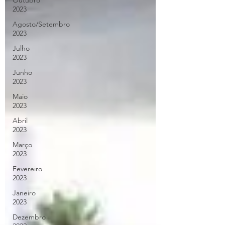
Outubro
2023
Agosto/Setembro
2023
Julho
2023
Junho
2023
Maio
2023
Abril
2023
Março
2023
Fevereiro
2023
Janeiro
2023
Dezembro