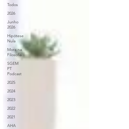
Todos
2026
Junho
2026
Hipótese
Nula
Mora na
Filosofia
SGEM
PT
Podcast
2025
2024
2023
2022
2021
AHA