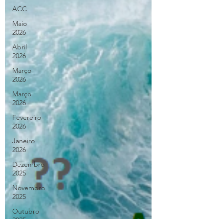
ACC
Maio
2026
Abril
2026
Março
2026
Março
2026
Fevereiro
2026
Janeiro
2026
Dezembro
2025
Novembro
2025
Outubro