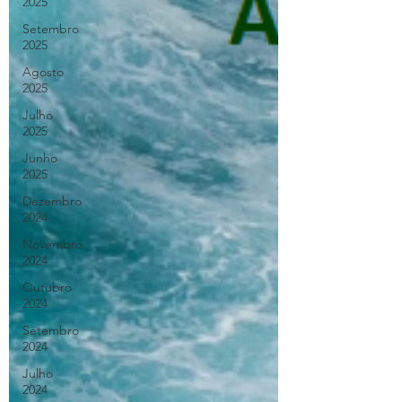
2025
Setembro
2025
Agosto
2025
Julho
2025
Junho
2025
Dezembro
2024
Novembro
2024
Outubro
2024
Setembro
2024
Julho
2024