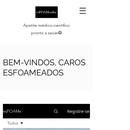
Apetite médico-científico
pronto a saciar🥼
BEM-VINDOS, CAROS
ESFOAMEADOS
Registre-se
esFOAMe
Todos