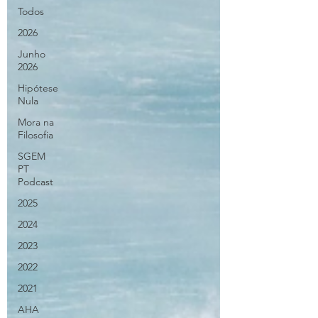
Todos
2026
Junho
2026
Hipótese
Nula
Mora na
Filosofia
SGEM
PT
Podcast
2025
2024
2023
2022
2021
AHA