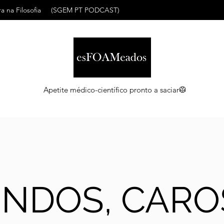
a na Filosofia
(SGEM PT PODCAST)
Apetite médico-científico pronto a saciar🥼
INDOS, CARO