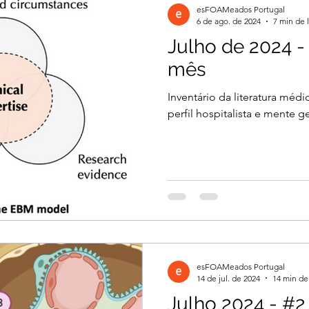
esFOAMeados Portugal
6 de ago. de 2024
7 min de l
Julho de 2024 -
il 2026
Março 2026
Março 2026
mês
Inventário da literatura méd
2026
Dezembro 2025
Novembro 2025
perfil hospitalista e mente ge
 2025
Agosto 2025
Julho 2025
2024
Novembro 2024
Outubro 2024
esFOAMeados Portugal
024
14 de jul. de 2024
14 min de 
Julho 2024 - #