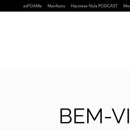
esFOAMe
Manifesto
Hipótese Nula PODCAST
Mor
BEM-V