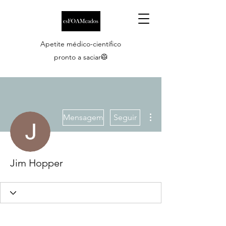
Apetite médico-científico
pronto a saciar🥼
Mais ações
Mensagem
Seguir
Jim Hopper