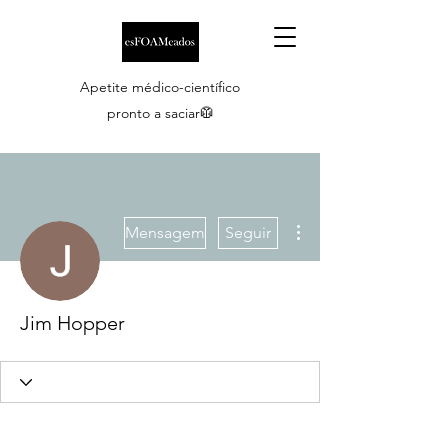
Apetite médico-científico
pronto a saciar🥼
Mais ações
Mensagem
Seguir
Jim Hopper