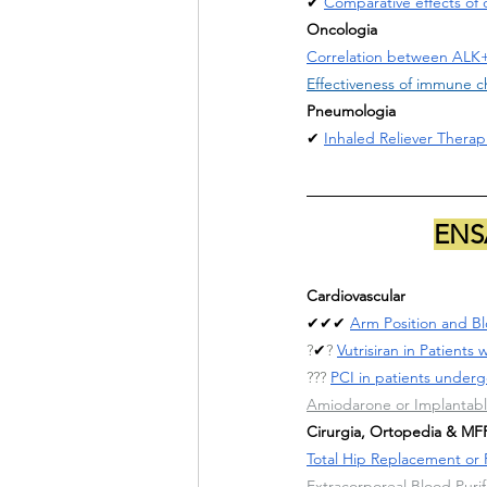
✔ 
Comparative effects of 
Oncologia
Correlation between ALK+
Effectiveness of immune c
Pneumologia
✔ 
Inhaled Reliever Therap
ENS
Cardiovascular
✔✔✔ 
Arm Position and B
?
✔
?
Vutrisiran in Patient
??? 
PCI in patients underg
Amiodarone or Implantabl
Cirurgia, Ortopedia & MF
Total Hip Replacement or 
Extracorporeal Blood Puri