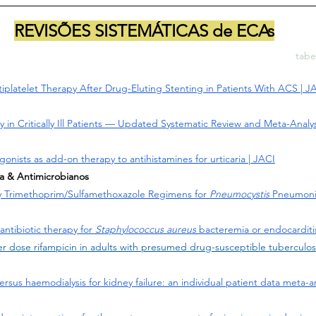
REVISÕES SISTEMÁTICAS de ECAs
tabe
iplatelet Therapy After Drug-Eluting Stenting in Patients With ACS | 
 in Critically Ill Patients — Updated Systematic Review and Meta-Analy
onists as add-on therapy to antihistamines for urticaria | JACI
ia & Antimicrobianos
ly Trimethoprim/Sulfamethoxazole Regimens for 
Pneumocystis
 Pneumonia
antibiotic therapy for 
Staphylococcus aureus
 bacteremia or endocarditi
her dose rifampicin in adults with presumed drug-susceptible tuberculo
ersus haemodialysis for kidney failure: an individual patient data meta-an