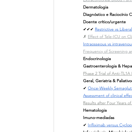
Dermatologia
Diagnóstico e Raciocínio C
Doente crítico/urgente
✔✔✔ 
Restrictive vs Liber
✗ 
Effect of Tele-ICU on Cl
Intraosseous vs intravenou
Frequency of Screening an
Endocrinologia
Gastroenterologia & Hepa
Phase 2 Trial of Anti-TL1A
Geral, Geriatria & Paliativo
✔ 
Once-Weekly Semaglutid
Assessment of clinical ef
Results after Four Years
Hematologia
Imuno-mediadas
✔ 
Infliximab versus Cycl