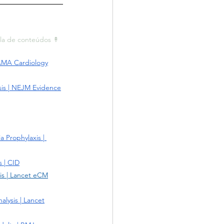
la de conteúdos ↟ 
JAMA Cardiology
sis | NEJM Evidence
 Prophylaxis | 
s | CID
sis | Lancet eCM
alysis | Lancet