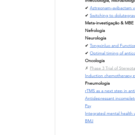
Infecciologia, Microbiolog
✔ 
Aztreonam–avibactam vs
✔ 
Switching to dolutegrav
Meta-investigação & MBE
Nefrologia
Neurologia
✔ 
Tongxinluo and Functi
✔ 
Optimal timing of antico
Oncologia
✗ 
Phase 3 Trial of Stereo
Induction chemotherapy pl
Pneumologia
rTMS as a next step in an
Antidepressant incomplet
Psy
Integrated mental health v
BMJ