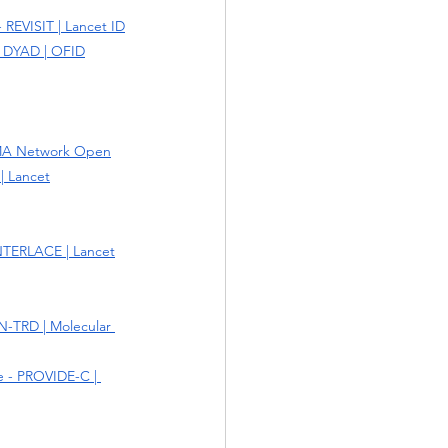
 REVISIT | Lancet ID
 - DYAD | OFID
AMA Network Ope
n
 | Lancet
INTERLACE | Lancet
N-TRD | Molecular 
e - PROVIDE-C | 