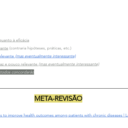
quanto à eficácia
vante
 (contraria hipóteses, práticas, etc.)
elevante 
(mas eventualmente interessante)
az e pouco relevante 
(mas eventualmente interessante)
m todos concordarão
META-REVISÃO
s to improve health outcomes among patients with chronic diseases | La