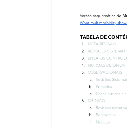
Versão esquemática de 
Ma
What multimorbidity show
TABELA DE CONTÉ
META-REVISÃO
REVISÕES SISTEMÁT
ENSAIOS CONTROLA
NORMAS DE ORIENT
OBSERVACIONAIS
Revisões Sistemát
Primários
Casos clínicos e s
OPINIÃO
Revisões narrativa
Perspectiva
Notícias