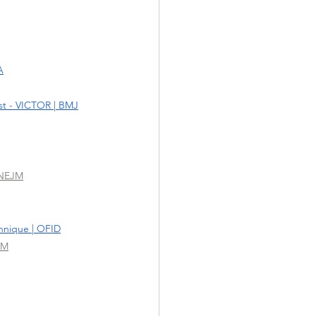
A
est - VICTOR | BMJ
| NEJM
chnique | OFID
JM