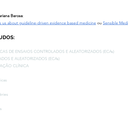
riana Barosa
:
s us about guideline-driven evidence based medicine
ou 
Sensible Medi
UDOS:
ICAS DE ENSAIOS CONTROLADOS E ALEATORIZADOS (ECAs)
DOS E ALEATORIZADOS (ECAs)
AÇÃO CLÍNICA
icas
éries
s