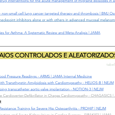
drug interventions for the acute management of migraine episodes in a
 non-small cell lung cancer targeted therapy and thrombosis | BMJ O
heckpoint inhibitors alone or with others in advanced mucosal melano
ies for Asthma: A Systematic Review and Meta-Analysis | JAMA
AIOS CONTROLADOS E ALEATORIZADO
tabe
lood Pressure Readings - ARMS | JAMA Internal Medicine
s with Transthyretin Amyloidosis with Cardiomyopathy - HELIOS-B | NEJM
oing transcatheter aortic-valve implantation - NOTION-3 | NEJM
e Cardioverter-Defibrillator in Chagas Cardiomyopathy - CHAGASICS 
R
Resistance Training for Severe Hip Osteoarthritis - PROHIP | NEJM
fication and Acute Kidney Injury in Cardiac Surgery - SIRAKI02 | JAMA