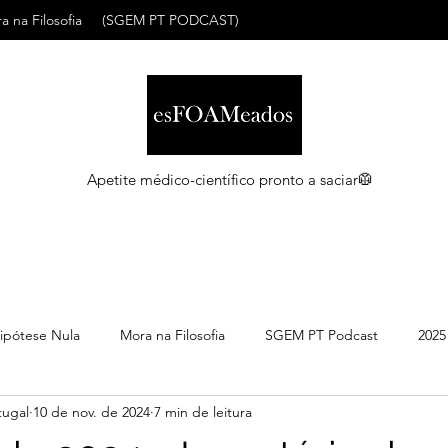
a na Filosofia
(SGEM PT PODCAST)
Apetite médico-científico pronto a saciar🥼
ipótese Nula
Mora na Filosofia
SGEM PT Podcast
2025
ugal
10 de nov. de 2024
7 min de leitura
C
Maio 2026
Abril 2026
Março 2026
Março 2026