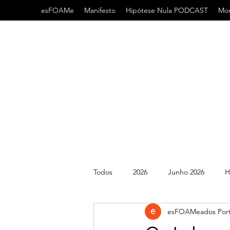
esFOAMe
Manifesto
Hipótese Nula PODCAST
Mor
Todos
2026
Junho 2026
H
esFOAMeados Port
2022
2021
AHA
AC