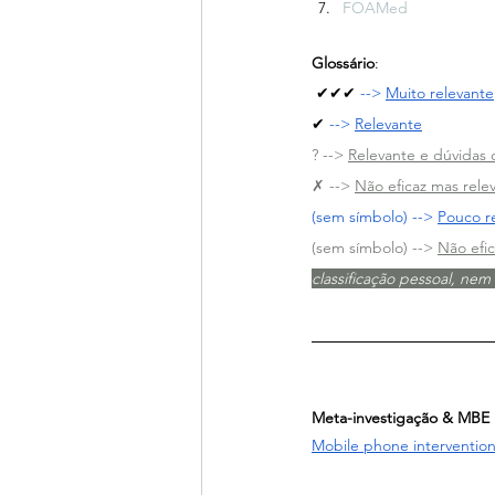
FOAMed
Glossário
:
✔✔✔ 
--> 
Muito relevante
✔ 
--> 
Relevante
? --> 
Relevante e dúvidas 
✗ --> 
Não eficaz mas rele
(sem símbolo) --> 
Pouco r
(sem símbolo) --> 
Não efic
classificação pessoal, ne
Meta-investigação & MBE
Mobile phone intervention