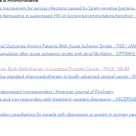
ia & Antimicrobianos
 meropenem for serious infections caused by Gram-negative bacteria -
ir/lamivudine in suppressed HIV on bictegravir/emtricitabine/tenofovir
onal Outcomes Among Patients With Acute Ischemic Stroke - TISS | J
agulation after acute ischaemic stroke with atrial fibrillation - OPTIMAS
tactic Body Radiotherapy in Localized Prostate Cancer - PACE | NEJM
us standard chemoradiotherapy in locally advanced cervical cancer - 
tidepressant nonresponders | American Journal of Psychiatry
e and non-responders with treatment resistant depression - ASCERTAI
ideo consultations for people with depression or anxiety in primary car