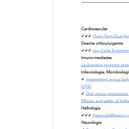
Cardiovascular
✔✔✔ 
Short-Term Dual Ant
Doente crítico/urgente
✔✔✔ 
Leg Cycle Ergometry
Imuno-mediadas
Leukotriene receptor antag
Infecciologia, Microbiolog
✔ 
Intermittent versus Dai
OFID
✔ 
Oral versus intravenous 
Efficacy and safety of hig
Nefrologia
✔✔✔ 
Haemodiafiltration v
Neurologia