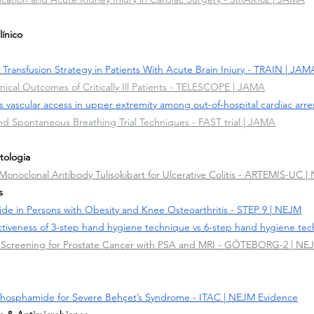
línico
al Transfusion Strategy in Patients With Acute Brain Injury - TRAIN | JAM
inical Outcomes of Critically Ill Patients - TELESCOPE | JAMA
s vascular access in upper extremity among out-of-hospital cardiac arr
d Spontaneous Breathing Trial Techniques - FAST trial | JAMA
tologia
 Monoclonal Antibody Tulisokibart for Ulcerative Colitis - ARTEMIS-UC 
s
e in Persons with Obesity and Knee Osteoarthritis - STEP 9 | NEJM
fectiveness of 3-step hand hygiene technique vs 6-step hand hygiene te
 of Screening for Prostate Cancer with PSA and MRI - GÖTEBORG-2 | NE
ophosphamide for Severe Behçet’s Syndrome - ITAC | NEJM Evidence