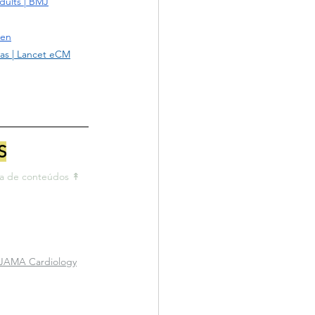
dults | BMJ
pen
mas | Lancet eCM
S
la de conteúdos ↟ 
| JAMA Cardiology