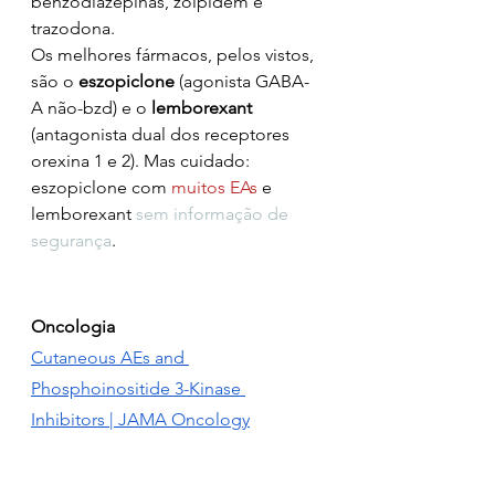
benzodiazepinas, zolpidem e 
trazodona. 
Os melhores fármacos, pelos vistos, 
são o 
eszopiclone
 (agonista GABA-
A não-bzd) e o 
lemborexant
(antagonista dual dos receptores 
orexina 1 e 2). Mas cuidado: 
eszopiclone com 
muitos EAs
 e 
lemborexant 
sem informação de 
segurança
.
Oncologia
Cutaneous AEs and 
Phosphoinositide 3-Kinase 
Inhibitors | JAMA Oncology