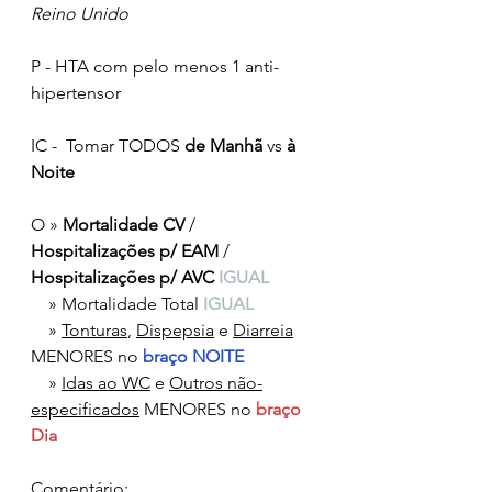
Reino Unido
P - HTA com pelo menos 1 anti-
hipertensor
IC -  Tomar TODOS 
de Manhã
 vs 
à
Noite
O » 
Mortalidade CV
 / 
Hospitalizações p/ EAM
 /
Hospitalizações p/ AVC 
IGUAL
    » Mortalidade Total 
IGUAL
    » 
Tonturas
, 
Dispepsia
 e 
Diarreia
MENORES no 
braço NOITE
    » 
Idas ao WC
 e 
Outros não-
especificados
 MENORES no 
braço 
Dia
Comentário: