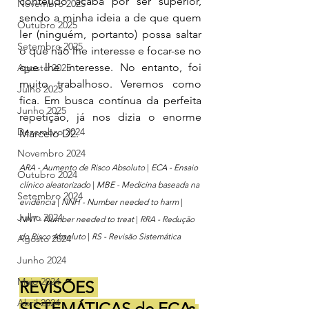
conteúdo acaba por ser superior, 
Novembro 2025
sendo a minha ideia a de que quem 
Outubro 2025
ler (ninguém, portanto) possa saltar 
Setembro 2025
o que não lhe interesse e focar-se no 
que lhe interesse. No entanto, foi 
Agosto 2025
muito trabalhoso. Veremos como 
Julho 2025
fica. Em busca contínua da perfeita 
Junho 2025
repetição, já nos dizia o enorme 
Dezembro 2024
Marcelo D2.
Novembro 2024
ARA - Aumento de Risco Absoluto 
| 
ECA - Ensaio 
Outubro 2024
clínico aleatorizado
 | 
MBE - Medicina baseada na 
Setembro 2024
evidência
 | 
NNH - Number needed to harm
 | 
Julho 2024
NNT - Number needed to treat 
| 
RRA - Redução 
do Risco Absoluto
 | 
RS - Revisão Sistemática
Agosto 2024
Junho 2024
Maio 2024
REVISÕES 
Abril 2024
SISTEMÁTICAS de ECAs