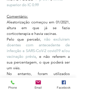
superior do IC 0.99
Comentário:
Aleatorização começou em 01/2021, 
altura em que já se fazia 
corticoterapia e havia vacinas.
Pelo que percebi, 
não excluiram 
doentes com antecedente de 
infecção a SARS-CoV-2 covid19 e/ou 
vacinação prévia
, e não referem a 
sua percentagem, o que poderá ser 
um viés.
No entanto, foram utilizados 
corticóides em 95% dos doentes e a 
mortalidade em ambos os grupos 
Phone
Email
Facebook
foi de 10% (muito abaixo da 
mortalidade pré-vacinas/corticóides, 
onde era 15-25%) pelo que 