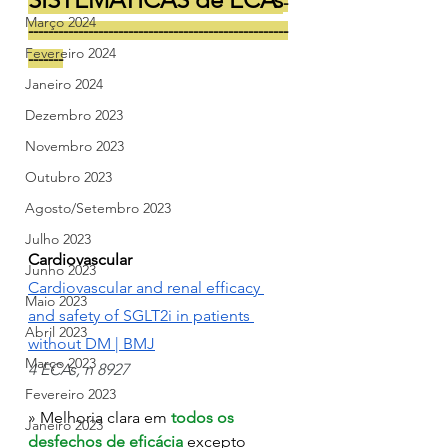
-
Março 2024
----------------------------------------------------
Fevereiro 2024
-------
Janeiro 2024
Dezembro 2023
Novembro 2023
Outubro 2023
Agosto/Setembro 2023
Julho 2023
Cardiovascular
Junho 2023
Cardiovascular and renal efficacy 
Maio 2023
and safety of SGLT2i in patients 
Abril 2023
without DM | BMJ
Março 2023
4 ECAs, n 8927
Fevereiro 2023
» Melhoria clara em 
todos os 
Janeiro 2023
desfechos de eficácia
 excepto 