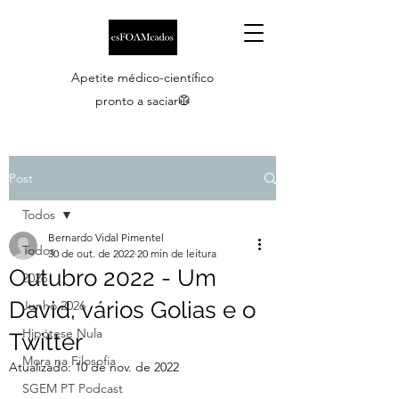
Apetite médico-científico
pronto a saciar🥼
Post
Todos
Bernardo Vidal Pimentel
Todos
30 de out. de 2022
20 min de leitura
Outubro 2022 - Um
2026
David, vários Golias e o
Junho 2026
Hipótese Nula
Twitter
Mora na Filosofia
Atualizado:
10 de nov. de 2022
SGEM PT Podcast