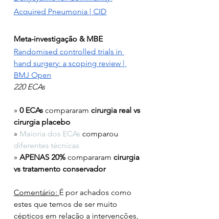
Acquired Pneumonia | CID
Meta-investigação & MBE
Randomised controlled trials in 
hand surgery: a scoping review | 
BMJ Open
220 ECAs
» 
0 ECAs 
compararam 
cirurgia real vs 
cirurgia placebo
» 
Maioria dos ECAs
 comparou 
diferentes técnicas
» 
APENAS 20%
 compararam 
cirurgia 
vs tratamento conservador
Comentário: 
É por achados como 
estes que temos de ser muito 
cépticos em relação a intervenções, 