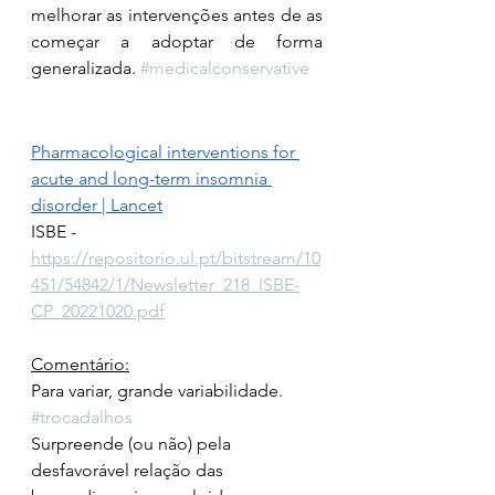
melhorar as intervenções antes de as 
começar a adoptar de forma 
generalizada. 
#medicalconservative
Pharmacological interventions for 
acute and long-term insomnia 
disorder | Lancet
ISBE - 
https://repositorio.ul.pt/bitstream/10
451/54842/1/Newsletter_218_ISBE-
CP_20221020.pdf
Comentário:
Para variar, grande variabilidade. 
#trocadalhos
Surpreende (ou não) pela 
desfavorável relação das 