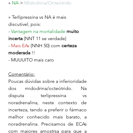
» 
NA
 > 
Midodrina/Octeótrido
» Terlipressina vs NA é mais 
discutível, pois:
- 
Vantagem na mortalidade
muito 
incerta
 (NNT 11 se verdade)
- 
Mais EAs
 (NNH 50) com 
certeza 
moderada
 !!
- MUUUITO mais caro
Comentário:
Poucas dúvidas sobre a inferioridade 
dos midodrina/octeótrido. Na 
disputa terlipressina vs 
noradrenalina, neste contexto de 
incerteza, tendo a preferir o fármaco 
melhor conhecido mais barato, a 
noradrenalina. Precisamos de ECAs 
com maiores amostrsa para que a 