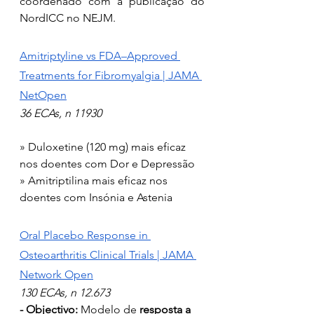
coordenado com a publicação do 
NordICC no NEJM.
Amitriptyline vs FDA–Approved 
Treatments for Fibromyalgia | JAMA 
NetOpen
36 ECAs, n 11930
» Duloxetine (120 mg) mais eficaz 
nos doentes com Dor e Depressão
» Amitriptilina mais eficaz nos 
doentes com Insónia e Astenia
Oral Placebo Response in 
Osteoarthritis Clinical Trials | JAMA 
Network Open
130 ECAs, n 12.673
- Objectivo:
 Modelo de 
resposta a 