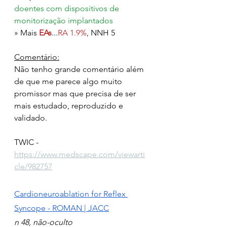
doentes com dispositivos de 
monitorização implantados
» Mais 
EAs
...
RA 1.9%
, NNH 5
Comentário:
Não tenho grande comentário além 
de que me parece algo muito 
promissor mas que precisa de ser 
mais estudado, reproduzido e 
validado.
TWIC - 
https://www.medscape.com/viewarti
cle/982757
Cardioneuroablation for Reflex 
Syncope - ROMAN | JACC
n 48, não-oculto