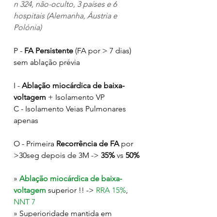
n 324, não-oculto, 3 países e 6 
hospitais (Alemanha, Áustria e 
Polónia)
P - 
FA Persistente
 (FA por > 7 dias) 
sem ablação prévia
I - 
Ablação miocárdica de baixa-
voltagem
 + Isolamento VP
C - Isolamento Veias Pulmonares 
apenas
O - Primeira 
Recorrência de FA
 por 
>30seg depois de 3M -> 
35% 
vs 
50% 
» 
Ablação miocárdica de baixa-
voltagem
 superior !! -> 
RRA 15%
, 
NNT 7
» Superioridade mantida em 