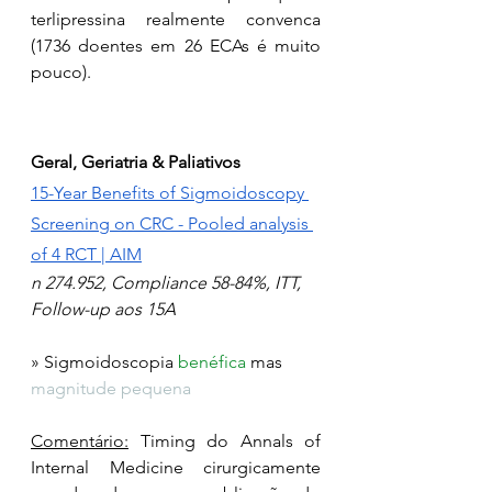
terlipressina realmente convenca 
(1736 doentes em 26 ECAs é muito 
pouco).
Geral, Geriatria & Paliativos
15-Year Benefits of Sigmoidoscopy 
Screening on CRC - Pooled analysis 
of 4 RCT | AIM
n 274.952, Compliance 58-84%, ITT, 
Follow-up aos 15A
» Sigmoidoscopia 
benéfica
 mas 
magnitude pequena
Comentário:
 Timing do Annals of 
Internal Medicine cirurgicamente 