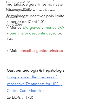
Dezembro 2022
mortalidade geral (mesmo neste 
Novembro 2022
último, iSGLT2 só não foram 
formalmente positivos pois limite 
Outubro 2022
superior do IC foi 1.01)
Julho 2026
» Menos 
EAs graves
 e 
menos LRA
» 
Sem maior descontinuação
 por 
EAs
» Mais 
infecções genito-urinárias
Gastroenterologia & Hepatologia
Comparative Effectiveness of 
Vasoactive Treatments for HRS |  
Critical Care Medicine
26 ECAs, n 1736