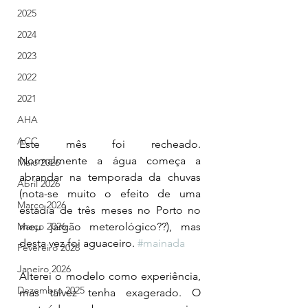
2025
2024
2023
2022
2021
AHA
ACC
Este mês foi recheado. 
Normalmente a água começa a 
Maio 2026
abrandar na temporada da chuvas 
Abril 2026
(nota-se muito o efeito de uma 
Março 2026
estadia de três meses no Porto no 
Março 2026
meu jargão meterológico??), mas 
desta vez foi aguaceiro. 
#mainada
Fevereiro 2026
Janeiro 2026
Alterei o modelo como experiência, 
Dezembro 2025
mas talvez tenha exagerado. O 