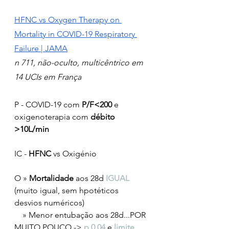
HFNC vs Oxygen Therapy on 
Mortality in COVID-19 Respiratory 
Failure | JAMA
n 711, não-oculto, multicêntrico em 
14 UCIs em França
P - COVID-19 com 
P/F<200
 e 
oxigenoterapia com 
débito 
>10L/min
IC - 
HFNC
 vs Oxigénio
O » 
Mortalidade
 aos 28d 
IGUAL
(muito igual, sem hpotéticos 
desvios numéricos)
    » Menor entubação aos 28d...POR 
MUITO POUCO -> 
p 0.04
 e 
limite 