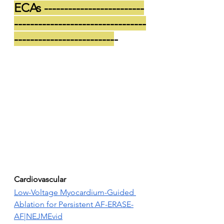
ECAs -------------------------
---------------------------------
-------------------------
-
Cardiovascular
Low-Voltage Myocardium-Guided 
Ablation for Persistent AF-ERASE-
AF|NEJMEvid