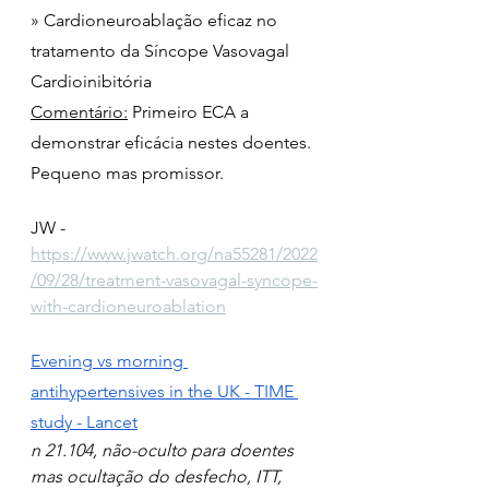
» Cardioneuroablação eficaz no 
tratamento da Síncope Vasovagal 
Cardioinibitória
Comentário:
 Primeiro ECA a 
demonstrar eficácia nestes doentes. 
Pequeno mas promissor.
JW - 
https://www.jwatch.org/na55281/2022
/09/28/treatment-vasovagal-syncope-
with-cardioneuroablation
Evening vs morning 
antihypertensives in the UK - TIME 
study - Lancet
n 21.104, não-oculto para doentes 
mas ocultação do desfecho, ITT, 