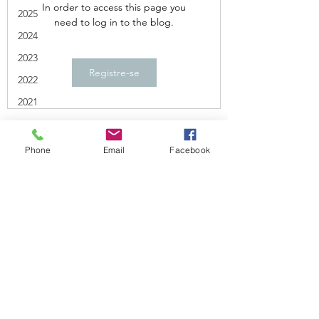
In order to access this page you
2025
need to log in to the blog.
2024
2023
Registre-se
2022
2021
AHA
ACC
Phone
Email
Facebook
Maio 2026
Abril 2026
Março 2026
Formulário de inscrição
Março 2026
Fevereiro 2026
Enviar
Janeiro 2026
Dezembro 2025