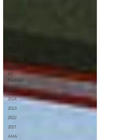
Todos
2026
Junho
2026
Hipótese
Nula
Mora na
Filosofia
SGEM
PT
Podcast
2025
2024
2023
2022
2021
AHA