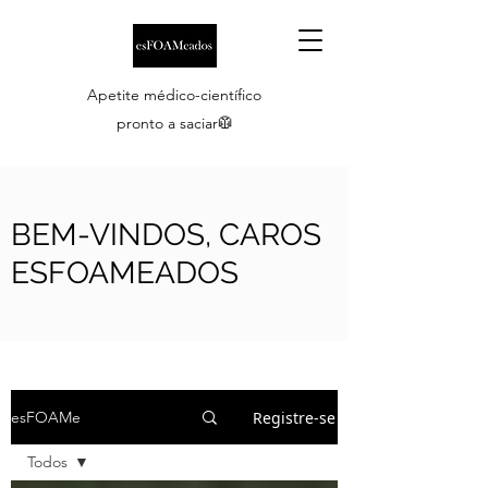
Apetite médico-científico
pronto a saciar🥼
BEM-VINDOS, CAROS
ESFOAMEADOS
Registre-se
esFOAMe
Todos