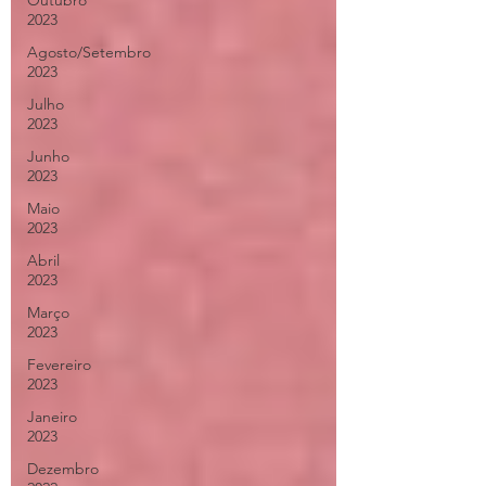
Outubro
2023
Agosto/Setembro
2023
Julho
2023
Junho
2023
Maio
2023
Abril
2023
Março
2023
Fevereiro
2023
Janeiro
2023
Dezembro