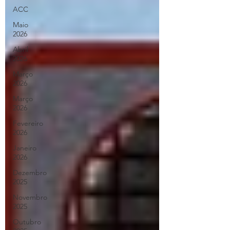
ACC
Maio
2026
Abril
2026
Março
2026
Março
2026
Fevereiro
2026
Janeiro
2026
Dezembro
2025
Novembro
2025
Outubro