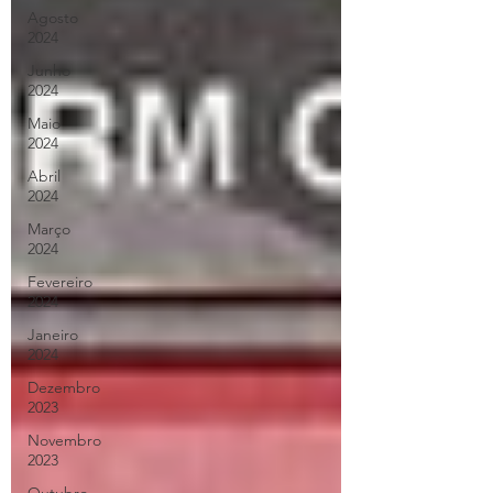
Agosto
2024
Junho
2024
Maio
2024
Abril
2024
Março
2024
Fevereiro
2024
Janeiro
2024
Dezembro
2023
Novembro
2023